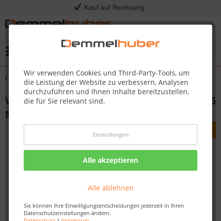
Kauf auf Rechnung
Menü
Wir verwenden Cookies und Third-Party-Tools, um
Übersicht
Verbindungsstücke
die Leistung der Website zu verbessern, Analysen
durchzuführen und Ihnen Inhalte bereitzustellen,
Verbindungsstück selbstklebend Profil 15
die für Sie relevant sind.
MK | 20 PK Fußleiste (2er-Pack)
Einstellungen
Alle akzeptieren
Alle ablehnen
Sie können Ihre Einwilligungsentscheidungen jederzeit in Ihren
Datenschutzeinstellungen ändern.
Datenschutz
|
Impressum