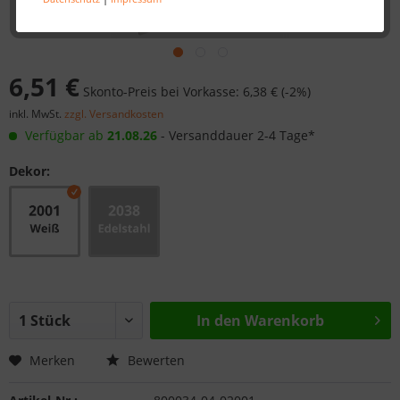
6,51 €
Skonto-Preis bei Vorkasse: 6,38 € (-2%)
inkl. MwSt.
zzgl. Versandkosten
Verfügbar ab
21.08.26
- Versanddauer 2-4 Tage*
Dekor:
In den
Warenkorb
Merken
Bewerten