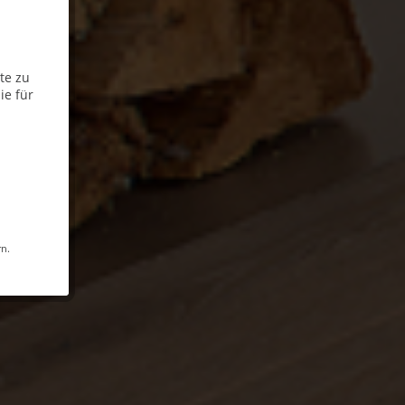
te zu
ie für
rn.