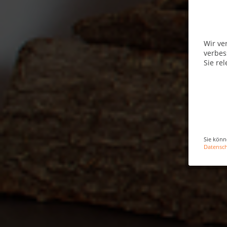
Wir ve
verbes
Sie rel
Sie könn
Datensc