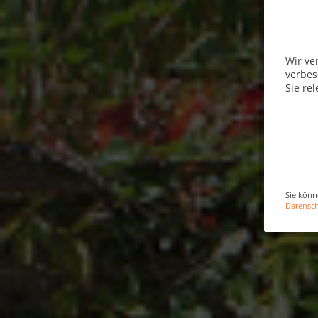
Wir ve
verbes
Sie rel
Sie könn
Datensc