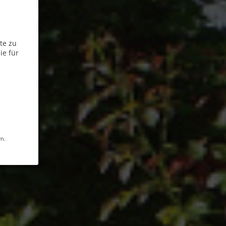
te zu
ie für
rn.