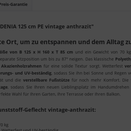
Preis-Garantie
DENIA 125 cm PE vintage anthrazit"
e Ort, um zu entspannen und dem Alltag zu
öße von B 125 x H 160 x T 85 cm
und ein Gewicht von 70 kg 
separate Sitzposition um bis zu 87° neigen. Das klassische
Polyeth
e
Akazienholzrahmen
für eine solide Textur sorgt. Wetterfest
ve
rungs- und UV-beständig
, sodass Sie ihn bei Sonne und Regen
tät und die
verstellbare Fußstütze
für noch mehr Komfort. Die 
tage
, sodass Sie Ihren neuen Lieblingsplatz im Handumdrehen 
ekte Wahl für Ihren Garten, Ihre Terrasse oder Ihren Balkon.
nststoff-Geflecht vintage-anthrazit:
70 kg
 - Wetterfest und UV-beständig