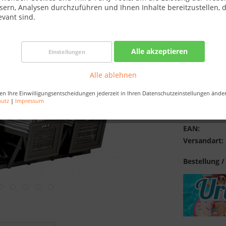
sern, Analysen durchzuführen und Ihnen Inhalte bereitzustellen, d
Best-Preis-
evant sind.
Verfügba
Alle akzeptieren
Einstellungen
Alle ablehnen
en Ihre Einwilligungsentscheidungen jederzeit in Ihren Datenschutzeinstellungen ände
Merken
hutz
|
Impressum
Artikel-Nr.:
EAN:
Versandart:
Bestellung /