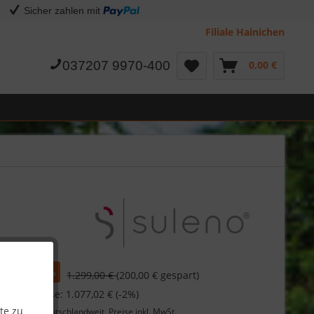
Sicher zahlen mit
Filiale Hainichen
037207 9970-400
0,00 €
00 €
1.299,00 €
(200,00 € gespart)
 bei Vorkasse: 1.077,02 € (-2%)
te zu
Lieferung
deutschlandweit, Preise inkl. MwSt.