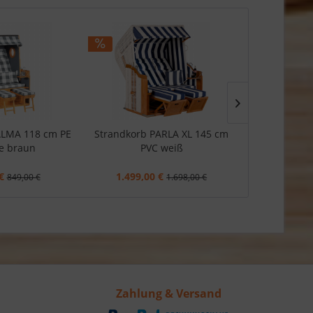
AKTION
ALMA 118 cm PE
Strandkorb PARLA XL 145 cm
Strandkorb 
e braun
PVC weiß
€
1.499,00 €
3.599,0
849,00 €
1.698,00 €
Zahlung & Versand