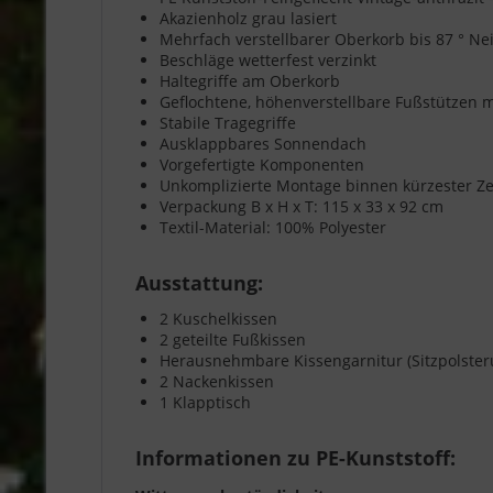
Akazienholz grau lasiert
Mehrfach verstellbarer Oberkorb bis 87 ° N
Beschläge wetterfest verzinkt
Haltegriffe am Oberkorb
Geflochtene, höhenverstellbare Fußstützen 
Stabile Tragegriffe
Ausklappbares Sonnendach
Vorgefertigte Komponenten
Unkomplizierte Montage binnen kürzester Ze
Verpackung B x H x T: 115 x 33 x 92 cm
Textil-Material: 100% Polyester
Ausstattung:
2 Kuschelkissen
2 geteilte Fußkissen
Herausnehmbare Kissengarnitur (Sitzpolster
2 Nackenkissen
1 Klapptisch
Informationen zu PE-Kunststoff: