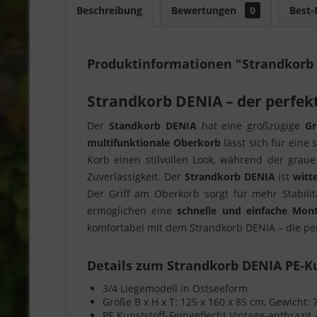
Beschreibung
Bewertungen
0
Best-
Produktinformationen "Strandkorb 
Strandkorb DENIA – der perfekt
Der
Standkorb DENIA
hat eine großzügige
Gr
multifunktionale Oberkorb
lässt sich für eine 
Korb einen stilvollen Look, während der grau
Zuverlässigkeit. Der
Strandkorb DENIA
ist
witte
Der Griff am Oberkorb sorgt für mehr Stabili
ermöglichen eine
schnelle und einfache Mon
komfortabel mit dem Strandkorb DENIA – die perf
Details zum Strandkorb DENIA PE-Ku
3/4 Liegemodell in Ostseeform
Größe B x H x T: 125 x 160 x 85 cm, Gewicht: 
PE Kunststoff-Feingeflecht Vintage-anthrazit