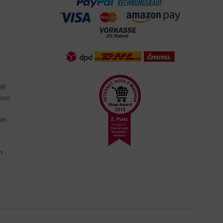
eit
 von
ten
n