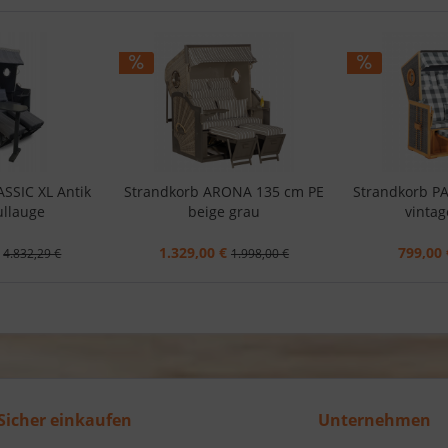
SSIC XL Antik
Strandkorb ARONA 135 cm PE
Strandkorb P
ullauge
beige grau
vintag
1.329,00 €
799,00 
4.832,29 €
1.998,00 €
Sicher einkaufen
Unternehmen