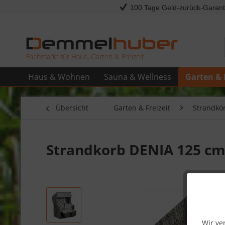
100 Tage Geld-zurück-Garant
Fachmarkt für Haus, Garten & Freizeit
Haus & Wohnen
Sauna & Wellness
Garten & 
Übersicht
Garten & Freizeit
Strandkö
Strandkorb DENIA 125 cm 
Wir ve