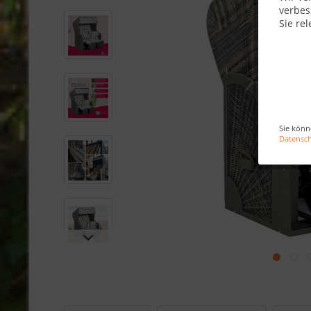
verbes
Sie rel
Sie könn
Datensc