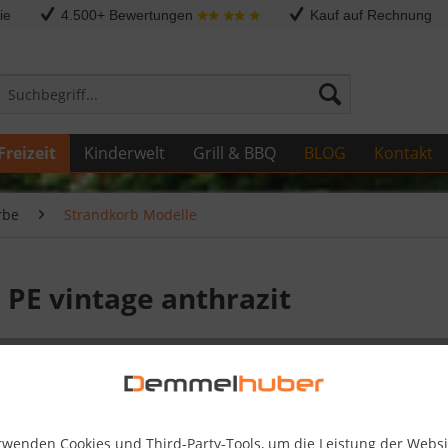
ie
4.500+ Bewertungen
Kauf auf Rechnung
Freizeit
Kinderwelt
Grill & BBQ
BLOG
Kontakt
rbe
Strandkorb Modelle
PE vintage anthrazit
1.099,
Skonto-Preis
rwenden Cookies und Third-Party-Tools, um die Leistung der Websi
Kostenlose 