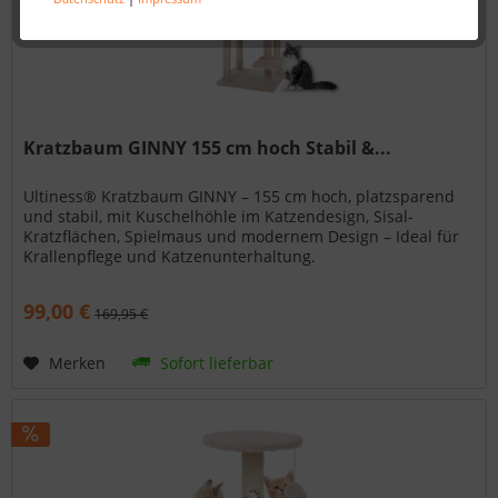
Kratzbaum GINNY 155 cm hoch Stabil &...
Ultiness® Kratzbaum GINNY – 155 cm hoch, platzsparend
und stabil, mit Kuschelhöhle im Katzendesign, Sisal-
Kratzflächen, Spielmaus und modernem Design – Ideal für
Krallenpflege und Katzenunterhaltung.
99,00 €
169,95 €
Merken
Sofort lieferbar