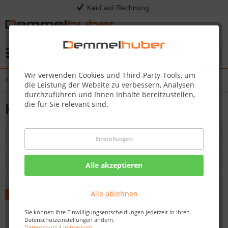
Kauf auf Rechnung
Menü
Wir verwenden Cookies und Third-Party-Tools, um
Kratzbäume & Katzenhäuser
die Leistung der Website zu verbessern, Analysen
durchzuführen und Ihnen Inhalte bereitzustellen,
die für Sie relevant sind.
Kratzbäume & Katzenhäuser
Filtern
Einstellungen
Alle akzeptieren
Alle ablehnen
Sie können Ihre Einwilligungsentscheidungen jederzeit in Ihren
Datenschutzeinstellungen ändern.
Datenschutz
|
Impressum