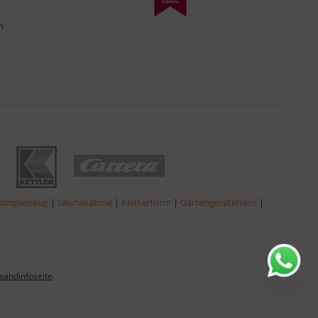
n
lzspielzeug
|
Saunakabine
|
Kletterturm
|
Gartengerätehaus
|
sandinfoseite
.