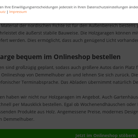
e hat viele Vorteile. Sie kann selbst aufgebaut werden, ist günstig
en Ihre Einwilligungsentscheidungen jederzeit in Ihren Datenschutzeinstellungen ände
enkbar einfach: die massiven Blockbohlen werden einfach ineinander
hutz
|
Impressum
os. Wie ein geschlossenes Carport sieht eine Holzgarage aus. Sie 
 Material der nordischen Fichte ist für den Außenbereich bestens
hrleistet die äußerst stabile Bauweise. Die Holzgaragen können mi
efert werden. Dies ermöglicht, dass auch genügend Licht vorhanden
garge bequem im Onlineshop bestellen
en sind großzügig geplant, sodass auch größere Autos darin Platz f
 Onlineshop von Demmelhuber an und lehnen Sie sich zurück. Die 
lefonischer Terminabsprache. Das Abladen übernimmt natürlich D
ten haben wir nicht nur Holzgaragen im Angebot. Auch Gartenhäus
chnell per Mausklick bestellen. Egal ob Wochenendhäuschen oder
ssenden Produkte aus Holz. Angemessene Preise, modernes Design
on Demmelhuber.
Jetzt im Onlineshop stöbern