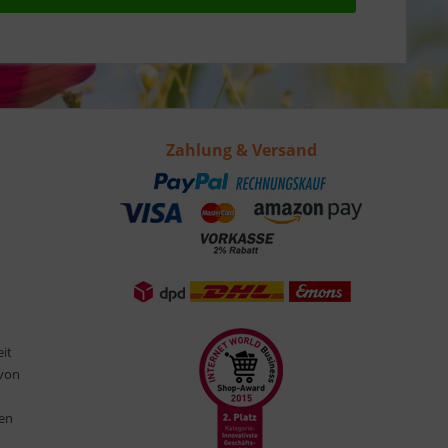
Zahlung & Versand
eit
 von
ten