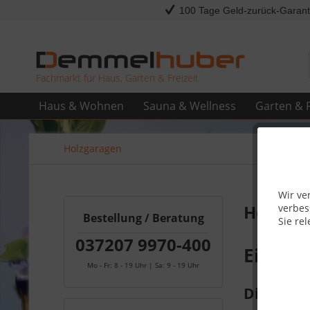
100 Tage Geld-zurück-Garant
Fachmarkt für Haus, Garten & Freizeit
Haus & Wohnen
Sauna & Wellness
Garten & F
Holzgaragen
Wir ve
Holzga
verbes
Bestellung / Beratung
Sie rel
037207 9970-400
Eine Ho
Mo - Fr: 8 - 19 Uhr | Sa: 9 - 19 Uhr
Die Holzg