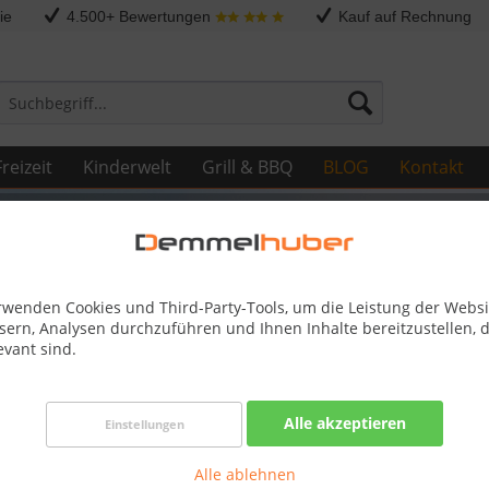
ie
4.500+ Bewertungen
Kauf auf Rechnung
reizeit
Kinderwelt
Grill & BBQ
BLOG
Kontakt
rwenden Cookies und Third-Party-Tools, um die Leistung der Websi
ragen
sern, Analysen durchzuführen und Ihnen Inhalte bereitzustellen, d
evant sind.
lzgarage ist praktisch, günstig un
Alle akzeptieren
Einstellungen
arage ist eine günstige Alternative zu and
Alle ablehnen