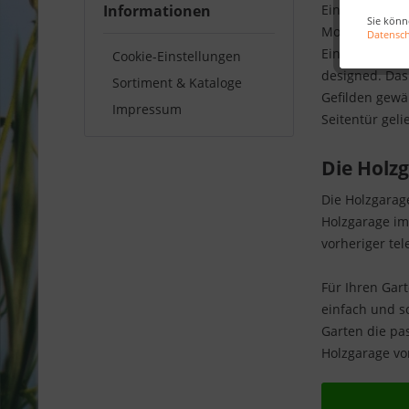
Informationen
Eine Holzgarag
Sie könn
Montage ist d
Datensc
Einzug des Aut
Cookie-Einstellungen
designed. Das
Sortiment & Kataloge
Gefilden gewä
Impressum
Seitentür geli
Die Holz
Die Holzgarag
Holzgarage im
vorheriger te
Für Ihren Gar
einfach und s
Garten die pa
Holzgarage v