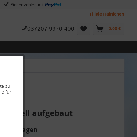
Sicher zahlen mit
Filiale Hainichen
037207 9970-400
0,00 €
te zu
ie für
d schnell aufgebaut
eren Garagen