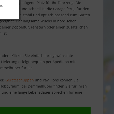
 und bietet genügend Platz für Ihr Fahrzeug. Die
rn.
 gesteckt und schnell ist die Garage fertig für den
ist wetterfest, stabil und optisch passend zum Garten
 geeignet. Der langsame Wuchs in nordischen
t einer Doppeltür, Fenstern oder einen zusätzlichen
 ist.
inden. Klicken Sie einfach Ihre gewünschte
Lieferung erfolgt bequem per Spedition mit
emmelhuber für Sie.
er,
Geräteschuppen
und Pavillions können Sie
 Hobbyraum, bei Demmelhuber finden Sie für Ihren
 und eine lange Lebensdauer sprechen für eine