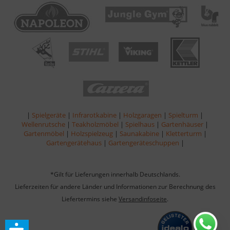
|
Spielgeräte
|
Infrarotkabine
|
Holzgaragen
|
Spielturm
|
Wellenrutsche
|
Teakholzmöbel
|
Spielhaus
|
Gartenhäuser
|
Gartenmöbel
|
Holzspielzeug
|
Saunakabine
|
Kletterturm
|
Gartengerätehaus
|
Gartengeräteschuppen
|
*Gilt für Lieferungen innerhalb Deutschlands.
Lieferzeiten für andere Länder und Informationen zur Berechnung des
Liefertermins siehe
Versandinfoseite
.