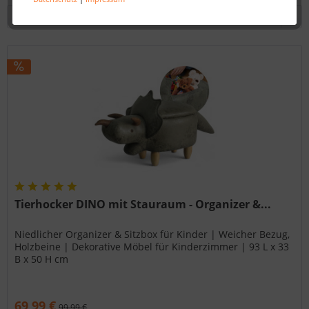
Tierhocker DINO mit Stauraum - Organizer &...
Niedlicher Organizer & Sitzbox für Kinder | Weicher Bezug,
Holzbeine | Dekorative Möbel für Kinderzimmer | 93 L x 33
B x 50 H cm
69,99 €
99,99 €