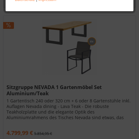
Sitzgruppe NEVADA 1 Gartenmöbel Set
Aluminium/Teak
1 Gartentisch 240 oder 320 cm + 6 oder 8 Gartenstühle inkl.
Auflagen Nevada dining - Lava Teak - Die robuste
Teakholzplatte und die elegante Optik des
Aluminiumrahmens des Tisches Nevada sind etwas, das
man gesehen haben muss. Die...
4.799,99 €
5.854,95 €