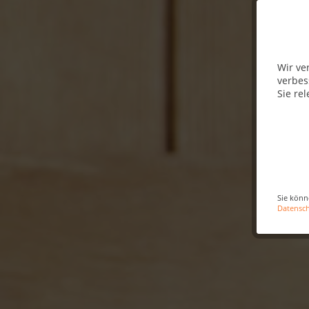
Wir ve
verbes
Sie rel
Sie könn
Datensc