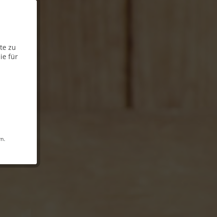
te zu
ie für
rn.