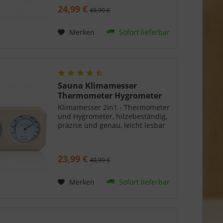
ist aus stabilem Nadelholz
24,99 €
45,99 €
gefertigt und sehr robust. Details
zur Sauna Kopfstütze
ergonomisch:...
Merken
Sofort lieferbar
Sauna Klimamesser
Thermometer Hygrometer
ANNA...
Klimamesser 2in1 - Thermometer
und Hygrometer, hitzebeständig,
präzise und genau, leicht lesbar
23,99 €
40,99 €
Merken
Sofort lieferbar