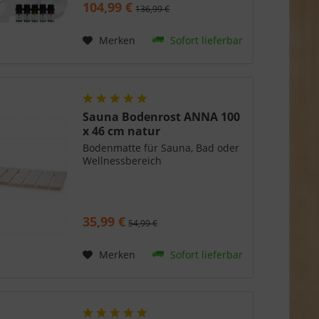
104,99 €
136,99 €
Saunaklimas gehören Hygrometer
und Thermometer ebenfalls zum
Lieferumfang sowie auch 5
Merken
Sofort lieferbar
Duftkonzentrate und eine
Sanduhr.
Sauna Bodenrost ANNA 100
x 46 cm natur
Bodenmatte für Sauna, Bad oder
Wellnessbereich
35,99 €
54,99 €
Merken
Sofort lieferbar