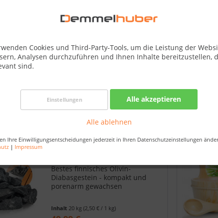
rwenden Cookies und Third-Party-Tools, um die Leistung der Websi
sern, Analysen durchzuführen und Ihnen Inhalte bereitzustellen, d
evant sind.
Alle akzeptieren
Einstellungen
Alle ablehnen
en Ihre Einwilligungsentscheidungen jederzeit in Ihren Datenschutzeinstellungen ände
Finnische Saunasteine 20 kg
hutz
|
Impressum
Olivindiabas
Bestes finnisches Olivin-
Diabasgestein - kompakt und
porenarm gewachsen
Inhalt
20 kg
(2,50 € / 1 kg)