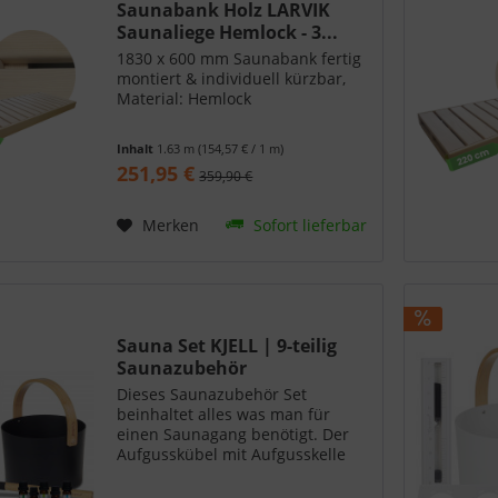
Saunabank Holz LARVIK
Saunaliege Hemlock - 3...
1830 x 600 mm Saunabank fertig
montiert & individuell kürzbar,
Material: Hemlock
Inhalt
1.63 m
(154,57 € / 1 m)
251,95 €
359,90 €
Merken
Sofort lieferbar
Sauna Set KJELL | 9-teilig
Saunazubehör
Dieses Saunazubehör Set
beinhaltet alles was man für
einen Saunagang benötigt. Der
Aufgusskübel mit Aufgusskelle
ermöglichen einen knackigen
Aufguss. Zur Kontrolle des