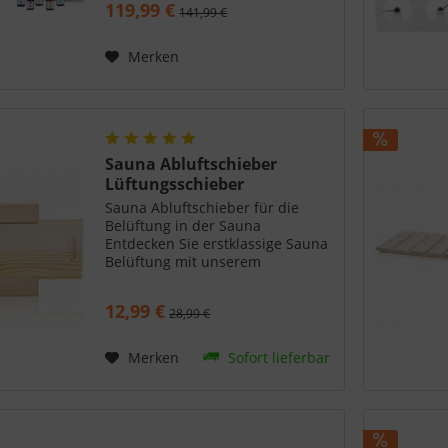
119,99 €
141,99 €
Saunaklimas gehören Hygrometer
und Thermometer ebenfalls zum
Lieferumfang sowie auch 5
Merken
Duftkonzentrate und eine
Sanduhr.
Sauna Abluftschieber
Lüftungsschieber
Sauna Abluftschieber für die
Belüftung in der Sauna
Entdecken Sie erstklassige Sauna
Belüftung mit unserem
hochwertigen Sauna
Abluftschieber aus edlem
12,99 €
28,99 €
Nadelholz. Optimieren Sie Ihre
Saunaerfahrung durch perfekte
Luftzirkulation. Unser...
Merken
Sofort lieferbar