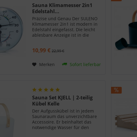
Sauna Klimamesser 2in1
Edelstahl...
Präzise und Genau Der SULENO
Klimamesser 2in1 ist modern in
Edelstahl eingefasst. Die leicht
ablesbare Anzeige ist in die
verschiedenen Saunaformen
farblich hinterlegt. Genießen Sie
10,99 €
22,99 €
ein Warmluftbad, eine Bio-Sauna
oder die ganz...
Merken
Sofort lieferbar
Sauna Set KJELL | 2-teilig
Kübel Kelle
Der Aufgusskübel ist in jedem
Saunaraum das unverzichtbare
Accessoire. Er beinhaltet das
notwendige Wasser für den
Aufguss. Unser Aufgusskübel ist