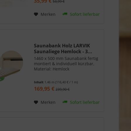
35,99 €
53,99 €
Merken
Sofort lieferbar
Saunabank Holz LARVIK
Saunaliege Hemlock - 3...
1460 x 500 mm Saunabank fertig
montiert & individuell kürzbar,
Material: Hemlock
Inhalt
1.46 m
(116,40 € / 1 m)
169,95 €
239,90 €
Merken
Sofort lieferbar