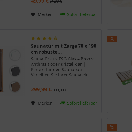
49,99 €
51,99 €
Merken
Sofort lieferbar
Saunatür mit Zarge 70 x 190
cm robuste...
Saunatür aus ESG-Glas – Bronze,
Anthrazit oder Kristallklar |
Perfekt für den Saunabau
Verleihen Sie Ihrer Sauna ein
exklusives Upgrade mit unserer
hochwertigen Suleno Saunatür
299,99 €
399,00 €
mit Zarge, erhältlich in den
modernen Glasvarianten
Bronze,...
Merken
Sofort lieferbar