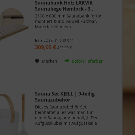
Saunabank Holz LARVIK
Saunaliege Hemlock - 3...
2196 x 600 mm Saunabank fertig
montiert & individuell kürzbar,
Material: Hemlock
Inhalt
2.2 m
(140,89 € / 1 m)
309,95 €
429,90 €
Merken
Sofort lieferbar
Sauna Set KJELL | 9-teilig
Saunazubehör
Dieses Saunazubehör Set
beinhaltet alles was man für
einen Saunagang benötigt. Der
Aufgusskübel mit Aufgusskelle
ermöglichen einen knackigen
Aufguss. Zur Kontrolle des