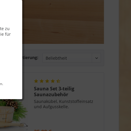
te zu
ie für
Sortierung:
rn.
Sauna Set 3-teilig
Saunazubehör
Saunakübel, Kunststoffeinsatz
und Aufgusskelle.