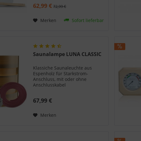
aus hochwertigen Aluminium
62,99 €
72,99 €
gefertigt und wurde im Anschluss
pulverbeschichtet. Der Henkel
aus Bambus am Kübel lässt sich
Merken
Sofort lieferbar
sehr gut greifen und liegt
dadurch sicher in der Hand. Mit
einem Fassungsvermögen von 5
Litern genießen Sie mehrere
Aufgüsse ohne nachzufüllen. Die
Aufgusskelle mit einem
Saunalampe LUNA CLASSIC
Bambusgriff ist im Lieferumfang
enthalten.
Klassiche Saunaleuchte aus
Espenholz für Starkstrom-
Anschluss, mit oder ohne
Anschlusskabel
67,99 €
Merken