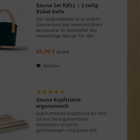
Sauna Set KJELL | 2-teilig
Kübel Kelle
Der Aufgusskübel ist in jedem
Saunaraum das unverzichtbare
Accessoire. Er beinhaltet das
notwendige Wasser für den
Aufguss. Unser Aufgusskübel ist
aus hochwertigen Aluminium
65,99 €
72,99 €
gefertigt und wurde im Anschluss
pulverbeschichtet. Der Henkel
aus Bambus am Kübel lässt sich
Merken
sehr gut greifen und liegt
dadurch sicher in der Hand. Mit
einem Fassungsvermögen von 5
Litern genießen Sie mehrere
Aufgüsse ohne nachzufüllen. Die
Aufgusskelle mit einem
Sauna Kopfstütze
Bambusgriff ist im Lieferumfang
ergonomisch
enthalten.
Ergonomische Kopfstütze für Ihre
Sauna Die ergonomische
Kopfstütze ist leicht
geschwungen und passt sich
somit perfekt Ihrem Kopf an. Sie