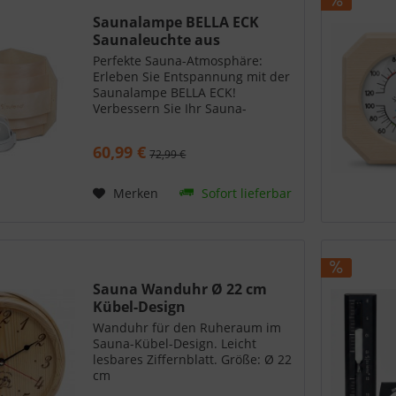
Saunalampe BELLA ECK
Saunaleuchte aus
Birkenholz
Perfekte Sauna-Atmosphäre:
Erleben Sie Entspannung mit der
Saunalampe BELLA ECK!
Verbessern Sie Ihr Sauna-
Ambiente mit der eleganten
Saunalampe BELLA ECK. Diese
60,99 €
72,99 €
hitzebeständige Lampe aus
Birkenholz verleiht Ihrer Sauna
einen...
Merken
Sofort lieferbar
Sauna Wanduhr Ø 22 cm
Kübel-Design
Wanduhr für den Ruheraum im
Sauna-Kübel-Design. Leicht
lesbares Ziffernblatt. Größe: Ø 22
cm