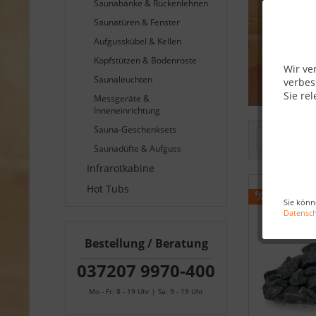
Saunabänke & Rückenlehnen
Saunatüren & Fenster
Aufgusskübel & Kellen
Kopfstützen & Bodenroste
Wir ve
Saunaleuchten
verbes
Sie rel
Messgeräte &
Inneneinrichtung
Sauna-Geschenksets
Filtern
Saunadüfte & Aufguss
Infrarotkabine
Hot Tubs
Sie könn
Datensc
Bestellung / Beratung
037207 9970-400
Mo - Fr: 8 - 19 Uhr | Sa: 9 - 19 Uhr