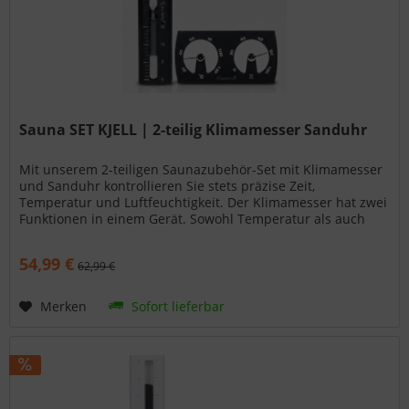
Sauna SET KJELL | 2-teilig Klimamesser Sanduhr
Mit unserem 2-teiligen Saunazubehör-Set mit Klimamesser
und Sanduhr kontrollieren Sie stets präzise Zeit,
Temperatur und Luftfeuchtigkeit. Der Klimamesser hat zwei
Funktionen in einem Gerät. Sowohl Temperatur als auch
Luftfeuchtigkeit lassen sich leicht und deutlich ablesen. Die
Sanduhr hat eine Laufzeit von 5 - 15 Minuten. Der Sand im
54,99 €
62,99 €
Glaszylinder rieselt zuverlässig nach unten. Beide Geräte
sind für die Wandmontage geeignet und setzen optisch
einen schönen Akzent in Ihrer Sauna. Das Aluminium ist
Merken
Sofort lieferbar
pulverbeschichtet und für hohe Temperaturen bestens
geeignet.