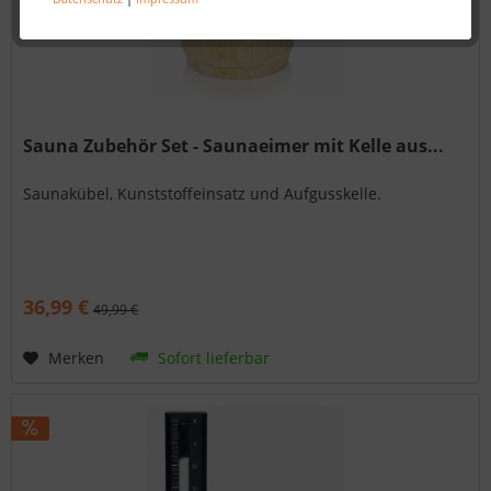
Sauna Zubehör Set - Saunaeimer mit Kelle aus...
Saunakübel, Kunststoffeinsatz und Aufgusskelle.
36,99 €
49,99 €
Merken
Sofort lieferbar