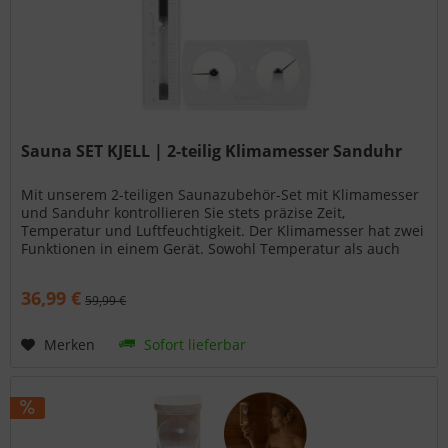
Sauna SET KJELL | 2-teilig Klimamesser Sanduhr
Mit unserem 2-teiligen Saunazubehör-Set mit Klimamesser
und Sanduhr kontrollieren Sie stets präzise Zeit,
Temperatur und Luftfeuchtigkeit. Der Klimamesser hat zwei
Funktionen in einem Gerät. Sowohl Temperatur als auch
Luftfeuchtigkeit lassen sich leicht und deutlich ablesen. Die
Sanduhr hat eine Laufzeit von 5 - 15 Minuten. Der Sand im
36,99 €
59,99 €
Glaszylinder rieselt zuverlässig nach unten. Beide Geräte
sind für die Wandmontage geeignet und setzen optisch
einen schönen Akzent in Ihrer Sauna. Das Aluminium ist
Merken
Sofort lieferbar
pulverbeschichtet und für hohe Temperaturen bestens
geeignet.