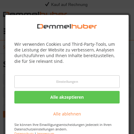
Kauf auf Rechnung
Menü
Wir verwenden Cookies und Third-Party-Tools, um
Sauna-Geschenksets
die Leistung der Website zu verbessern, Analysen
durchzuführen und Ihnen Inhalte bereitzustellen,
die für Sie relevant sind.
Sauna-Geschenksets
Filtern
Einstellungen
Alle akzeptieren
Alle ablehnen
Sie können Ihre Einwilligungsentscheidungen jederzeit in Ihren
Datenschutzeinstellungen ändern.
Datenschutz
|
Impressum