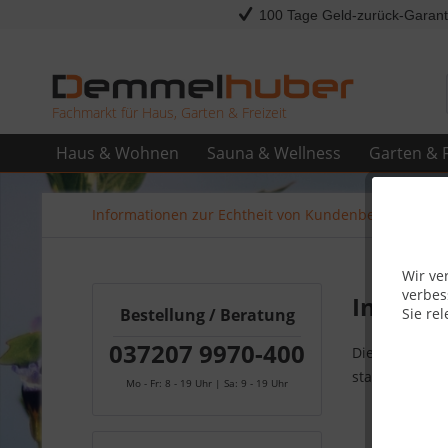
100 Tage Geld-zurück-Garant
Fachmarkt für Haus, Garten & Freizeit
Haus & Wohnen
Sauna & Wellness
Garten & F
Informationen zur Echtheit von Kundenbewertungen
Wir ve
verbes
Informa
Sie rel
Bestellung / Beratung
037207 9970-400
Die Bewertung
stammen, die 
Mo - Fr: 8 - 19 Uhr | Sa: 9 - 19 Uhr