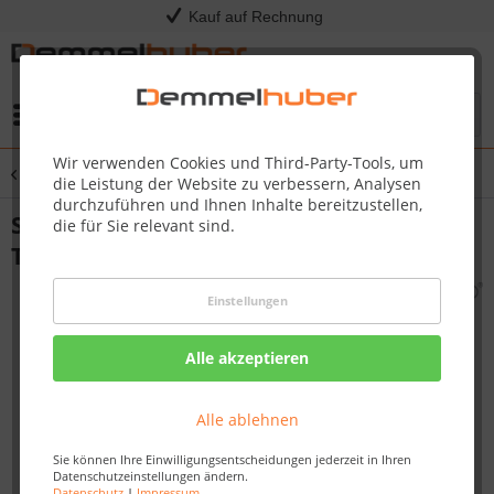
Kauf auf Rechnung
Menü
Wir verwenden Cookies und Third-Party-Tools, um
Übersicht
Messgeräte & Inneneinrichtung
die Leistung der Website zu verbessern, Analysen
durchzuführen und Ihnen Inhalte bereitzustellen,
Sauna Klimamesser 2in1 Edelstahl
die für Sie relevant sind.
Thermometer/Hygrometer
Einstellungen
Alle akzeptieren
Alle ablehnen
Sie können Ihre Einwilligungsentscheidungen jederzeit in Ihren
Datenschutzeinstellungen ändern.
Datenschutz
|
Impressum