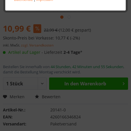
10,99 €
22,99 €
(12,00 € gespart)
Skonto-Preis bei Vorkasse: 10,77 € (-2%)
inkl. MwSt.
zzgl. Versandkosten
Artikel auf Lager
- Lieferzeit
2-4 Tage
*
Bestellen Sie innerhalb von
44 Stunden, 42 Minuten und 55 Sekunden
,
damit die Bestellung Montag verschickt wird.
In den
Warenkorb
Merken
Bewerten
Artikel-Nr.:
20141-0
EAN:
4260166346824
Versandart:
Paketversand