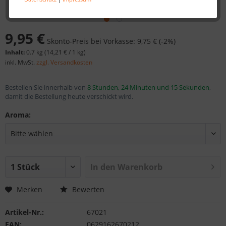
9,95 €
Skonto-Preis bei Vorkasse: 9,75 € (-2%)
Inhalt:
0.7 kg (
14,21 €
/ 1 kg)
inkl. MwSt.
zzgl. Versandkosten
Bestellen Sie innerhalb von
8 Stunden, 24 Minuten und 15 Sekunden
,
damit die Bestellung heute verschickt wird.
Aroma:
In den
Warenkorb
Merken
Bewerten
Artikel-Nr.:
67021
EAN:
0629162670212