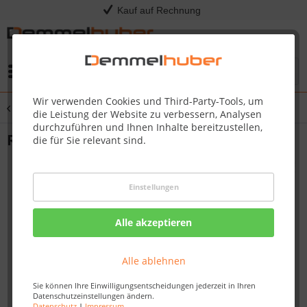
Kauf auf Rechnung
Menü
Wir verwenden Cookies und Third-Party-Tools, um
Übersicht
Grillkohle, Grillanzünder & Räucherzubehör
die Leistung der Website zu verbessern, Analysen
durchzuführen und Ihnen Inhalte bereitzustellen,
Räucherchips 700 g
die für Sie relevant sind.
Einstellungen
Alle akzeptieren
Alle ablehnen
Sie können Ihre Einwilligungsentscheidungen jederzeit in Ihren
Datenschutzeinstellungen ändern.
Datenschutz
|
Impressum