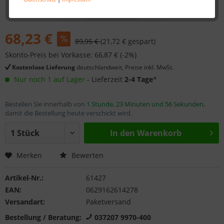
68,23 €
89,95 €
(21,72 € gespart)
Skonto-Preis bei Vorkasse: 66,87 € (-2%)
Kostenlose Lieferung
deutschlandweit, Preise inkl. MwSt.
Nur noch 1 auf Lager
- Lieferzeit
2-4 Tage
*
Bestellen Sie innerhalb von
1 Stunde, 23 Minuten und 55 Sekunden
,
damit die Bestellung heute verschickt wird.
In den
Warenkorb
Merken
Bewerten
Artikel-Nr.:
61427
EAN:
0629162614278
Versandart:
Paketversand
Bestellung / Beratung:
037207 9970-400