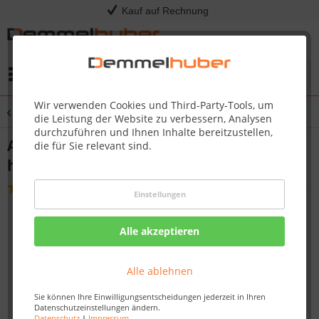
Kauf auf Rechnung
Menü
Wir verwenden Cookies und Third-Party-Tools, um
Übersicht
Grillabdeckung
die Leistung der Website zu verbessern, Analysen
durchzuführen und Ihnen Inhalte bereitzustellen,
Abdeckhaube ROGUE® 425 Seitentisch
die für Sie relevant sind.
hochgeklappt
(
1
)
Einstellungen
Alle akzeptieren
Alle ablehnen
Sie können Ihre Einwilligungsentscheidungen jederzeit in Ihren
Datenschutzeinstellungen ändern.
Datenschutz
|
Impressum