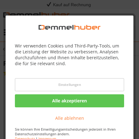
Kauf auf Rechnung
Menü
Wir verwenden Cookies und Third-Party-Tools, um
Übersicht
Grillgeschirr & Planchas
die Leistung der Website zu verbessern, Analysen
durchzuführen und Ihnen Inhalte bereitzustellen,
Plancha passend ab Rogue 425/525
die für Sie relevant sind.
(
1
)
Einstellungen
Alle akzeptieren
Alle ablehnen
Sie können Ihre Einwilligungsentscheidungen jederzeit in Ihren
Datenschutzeinstellungen ändern.
Datenschutz
|
Impressum