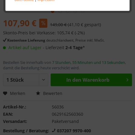
107,90 €
149,00 €
(41,10 € gespart)
Skonto-Preis bei Vorkasse: 105,74 € (-2%)
Kostenlose Lieferung
deutschlandweit, Preise inkl. MwSt.
Artikel auf Lager
- Lieferzeit
2-4 Tage
*
Bestellen Sie innerhalb von
7 Stunden, 55 Minuten und 13 Sekunden
,
damit die Bestellung heute verschickt wird.
In den
Warenkorb
Merken
Bewerten
Artikel-Nr.:
56036
EAN:
0629162560360
Versandart:
Paketversand
Bestellung / Beratung:
037207 9970-400