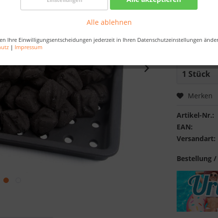
Best-Preis-
Nur noch 
Alle ablehnen
en Ihre Einwilligungsentscheidungen jederzeit in Ihren Datenschutzeinstellungen ände
Bestellen Sie 
hutz
|
Impressum
Sekunden
, da
Merken
Artikel-Nr.:
EAN:
Versandart:
Bestellung /