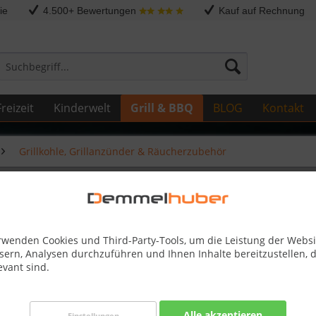
ie
4.500+ Bewertungen
Kauf auf Rechnung
reizeit
Kinderwelt
Grill & BBQ
BLOG
Kontakt
Grillkohle, Grillanzünder & Räucherzubehör
äucherkammer
rwenden Cookies und Third-Party-Tools, um die Leistung der Websi
sern, Analysen durchzuführen und Ihnen Inhalte bereitzustellen, d
44,90 
evant sind.
Skonto-Preis
Kostenlose 
Alle akzeptieren
Einstellungen