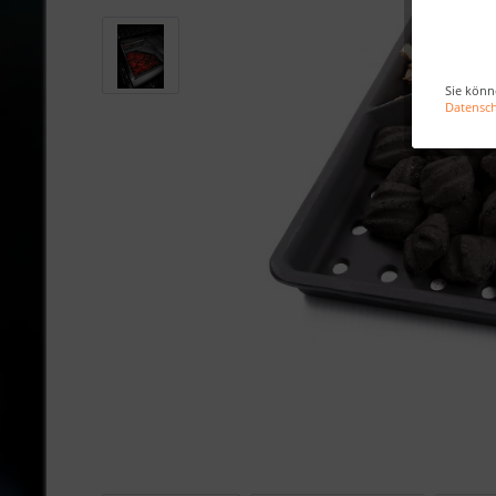
Sie könn
Datensc