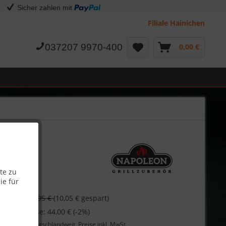
Sicher zahlen mit
Filiale Hainichen
037207 9970-400
0,00 €
te zu
ie für
€
54,95 €
(10,05 € gespart)
 bei Vorkasse: 44,00 € (-2%)
Lieferung
deutschlandweit, Preise inkl. MwSt.