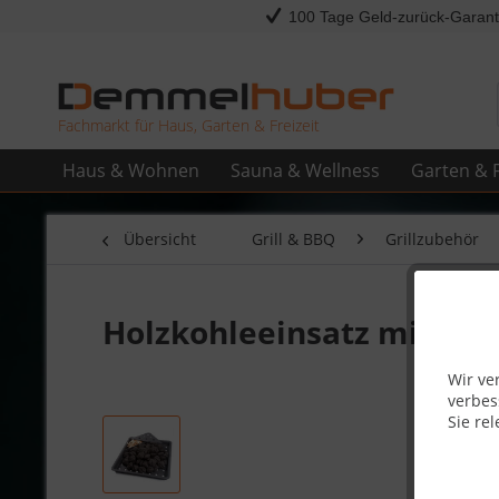
100 Tage Geld-zurück-Garant
Fachmarkt für Haus, Garten & Freizeit
Haus & Wohnen
Sauna & Wellness
Garten & F
Übersicht
Grill & BBQ
Grillzubehör
Holzkohleeinsatz mit R
Wir ve
verbes
Sie rel