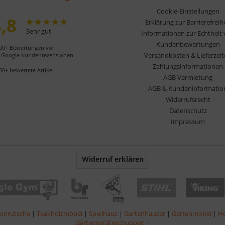
Cookie-Einstellungen
,8
Erklärung zur Barrierefreih
Sehr gut
Informationen zur Echtheit
Kundenbewertungen
00+ Bewertungen von
Versandkosten & Lieferzei
Google Kundenrezensionen
Zahlungsinformationen
00+ bewertete Artikel
AGB Vermietung
AGB & Kundeninformatio
Widerrufsrecht
Datenschutz
Impressum
Widerruf erklären
lenrutsche
|
Teakholzmöbel
|
Spielhaus
|
Gartenhäuser
|
Gartenmöbel
|
Ho
Gartengeräteschuppen
|