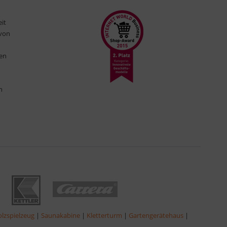
eit
 von
ten
n
lzspielzeug
|
Saunakabine
|
Kletterturm
|
Gartengerätehaus
|