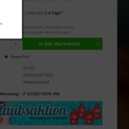
Garantie
6 auf Lager
- Lieferzeit
2-4 Tage
*
rn.
innerhalb von
22 Stunden, 2 Minuten und 33
mit die Bestellung morgen verschickt wird.
In den
Warenkorb
Bewerten
67732
0629162677327
Paketversand
 Beratung:
037207 9970-400