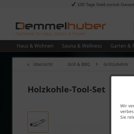
100 Tage Geld-zurück-Garant
Fachmarkt für Haus, Garten & Freizeit
Haus & Wohnen
Sauna & Wellness
Garten & F
Übersicht
Grill & BBQ
Grillzubehör
Holzkohle-Tool-Set
Wir ve
verbes
Sie rel