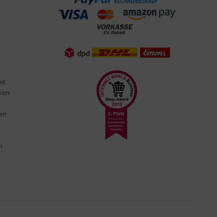
eit
 von
ten
n