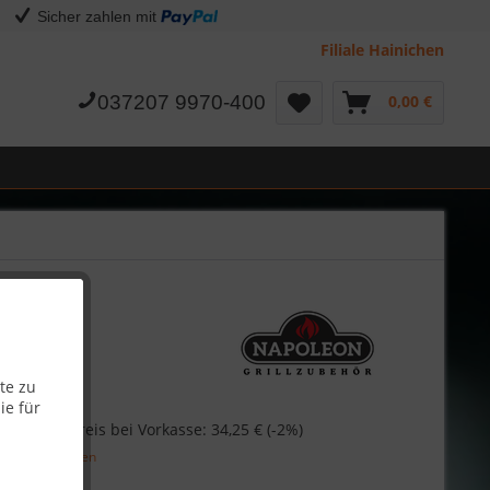
Sicher zahlen mit
Filiale Hainichen
037207 9970-400
0,00 €
te zu
ie für
€
Skonto-Preis bei Vorkasse: 34,25 € (-2%)
l. Versandkosten
Garantie