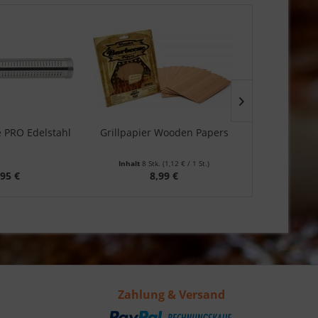
e PRO Edelstahl
Grillpapier Wooden Papers
BBQ Rub Ge
Inhalt
8 Stk.
(1,12 € / 1 St.)
Inhalt
0.14 
,95 €
8,99 €
1
Zahlung & Versand