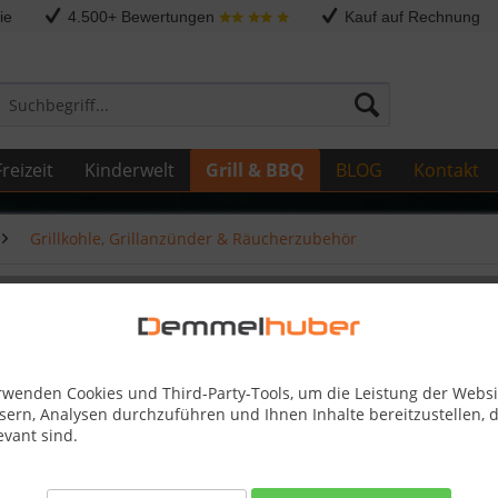
ie
4.500+ Bewertungen
Kauf auf Rechnung
reizeit
Kinderwelt
Grill & BBQ
BLOG
Kontakt
Grillkohle, Grillanzünder & Räucherzubehör
rwenden Cookies und Third-Party-Tools, um die Leistung der Websi
sern, Analysen durchzuführen und Ihnen Inhalte bereitzustellen, d
34,95 
evant sind.
inkl. MwSt.
zzg
Best-Preis-