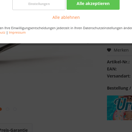
Alle akzeptieren
Einstellungen
Nur noch 
Alle ablehnen
Bestellen Sie 
Sekunden
, da
en Ihre Einwilligungsentscheidungen jederzeit in Ihren Datenschutzeinstellungen ände
hutz
|
Impressum
Merken
Artikel-Nr.:
EAN:
Versandart:
Bestellung /
Preis-Garantie