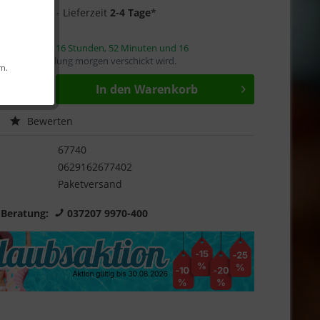
5 auf Lager
- Lieferzeit
2-4 Tage
*
innerhalb von
16 Stunden, 52 Minuten und 16
mit die Bestellung morgen verschickt wird.
rn.
In den
Warenkorb
Bewerten
67740
0629162677402
Paketversand
 Beratung:
037207 9970-400