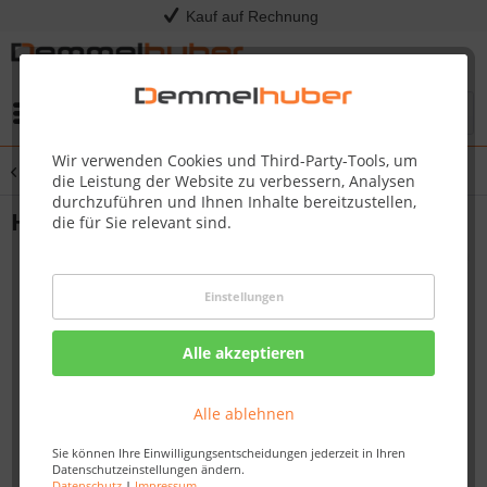
Kauf auf Rechnung
Menü
Wir verwenden Cookies und Third-Party-Tools, um
Übersicht
Grillkohle, Grillanzünder & Räucherzubehör
die Leistung der Website zu verbessern, Analysen
durchzuführen und Ihnen Inhalte bereitzustellen,
Holzkohle PREMIUM
die für Sie relevant sind.
Einstellungen
Alle akzeptieren
Alle ablehnen
Sie können Ihre Einwilligungsentscheidungen jederzeit in Ihren
Datenschutzeinstellungen ändern.
Datenschutz
|
Impressum