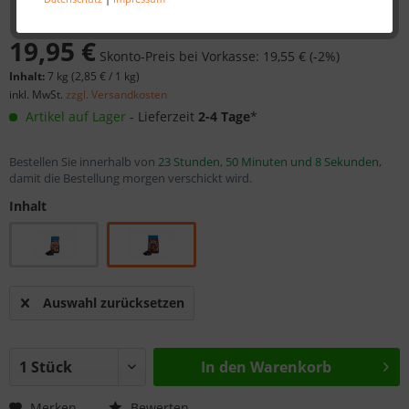
19,95 €
Skonto-Preis bei Vorkasse: 19,55 € (-2%)
Inhalt:
7 kg (
2,85 €
/ 1 kg)
inkl. MwSt.
zzgl. Versandkosten
Artikel auf Lager
- Lieferzeit
2-4 Tage
*
Bestellen Sie innerhalb von
23 Stunden, 50 Minuten und 7 Sekunden
,
damit die Bestellung morgen verschickt wird.
Inhalt
Auswahl zurücksetzen
In den
Warenkorb
Merken
Bewerten