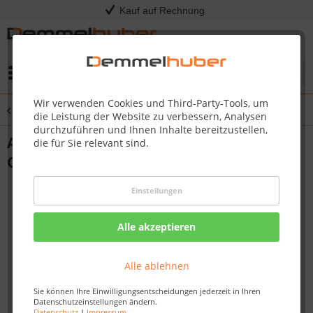
Kauf auf Rechnung
Menü
Wir verwenden Cookies und Third-Party-Tools, um
Übersicht
Grillabdeckung
die Leistung der Website zu verbessern, Analysen
durchzuführen und Ihnen Inhalte bereitzustellen,
Abdeckhaube Holzkohlegrill PRO22K-
die für Sie relevant sind.
CART-3
Einstellungen
Alle akzeptieren
Alle ablehnen
Sie können Ihre Einwilligungsentscheidungen jederzeit in Ihren
Datenschutzeinstellungen ändern.
Datenschutz
|
Impressum