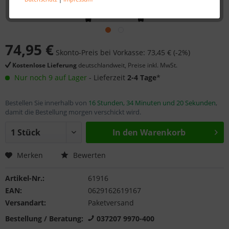
74,95 €
Skonto-Preis bei Vorkasse: 73,45 € (-2%)
Kostenlose Lieferung
deutschlandweit, Preise inkl. MwSt.
Nur noch 9 auf Lager
- Lieferzeit
2-4 Tage
*
Bestellen Sie innerhalb von
16 Stunden, 34 Minuten und 20 Sekunden
,
damit die Bestellung morgen verschickt wird.
In den
Warenkorb
Merken
Bewerten
Artikel-Nr.:
61916
EAN:
0629162619167
Versandart:
Paketversand
Bestellung / Beratung:
037207 9970-400