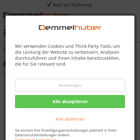
Kauf auf Rechnung
Menü
Wir verwenden Cookies und Third-Party-Tools, um
Übersicht
Drehspieße
die Leistung der Website zu verbessern, Analysen
durchzuführen und Ihnen Inhalte bereitzustellen,
Edelstahl Rotisserie Grillkorb
die für Sie relevant sind.
(
1
)
Einstellungen
Alle akzeptieren
Alle ablehnen
Sie können Ihre Einwilligungsentscheidungen jederzeit in Ihren
Datenschutzeinstellungen ändern.
Datenschutz
|
Impressum