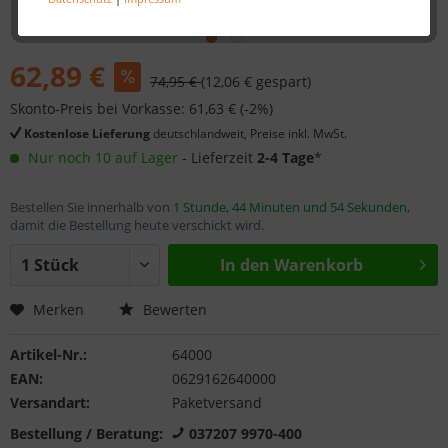
62,89 €
74,95 €
(12,06 € gespart)
Skonto-Preis bei Vorkasse: 61,63 € (-2%)
Kostenlose Lieferung
deutschlandweit, Preise inkl. MwSt.
Nur noch 10 auf Lager
- Lieferzeit
2-4 Tage
*
Bestellen Sie innerhalb von
1 Stunde, 44 Minuten und 53 Sekunden
,
damit die Bestellung heute verschickt wird.
In den
Warenkorb
Merken
Bewerten
Artikel-Nr.:
64000
EAN:
0629162640000
Versandart:
Paketversand
Bestellung / Beratung:
037207 9970-400