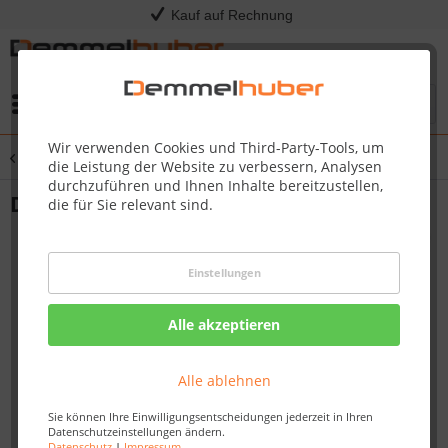
Kauf auf Rechnung
Menü
Wir verwenden Cookies und Third-Party-Tools, um
Übersicht
Drehspieße
die Leistung der Website zu verbessern, Analysen
durchzuführen und Ihnen Inhalte bereitzustellen,
Drehspieß-Korb mit zwei Kammern
die für Sie relevant sind.
Einstellungen
Alle akzeptieren
Alle ablehnen
Sie können Ihre Einwilligungsentscheidungen jederzeit in Ihren
Datenschutzeinstellungen ändern.
Datenschutz
|
Impressum