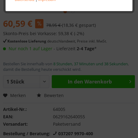
60,59 €
78,95 €
(18,36 € gespart)
Skonto-Preis bei Vorkasse: 59,38 € (-2%)
Kostenlose Lieferung
deutschlandweit, Preise inkl. MwSt.
Nur noch 1 auf Lager
- Lieferzeit
2-4 Tage
*
Bestellen Sie innerhalb von
8 Stunden, 37 Minuten und 38 Sekunden
,
damit die Bestellung heute verschickt wird.
In den
Warenkorb
Merken
Bewerten
Artikel-Nr.:
64005
EAN:
0629162640055
Versandart:
Paketversand
Bestellung / Beratung:
037207 9970-400