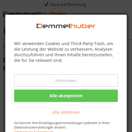
Kauf auf Rechnung
Menü
Wir verwenden Cookies und Third-Party-Tools, um
Übersicht
Drehspieße
die Leistung der Website zu verbessern, Analysen
durchzuführen und Ihnen Inhalte bereitzustellen,
Drehspieß-Set Commercial für Prestige
die für Sie relevant sind.
PRO™ 665
Einstellungen
Alle akzeptieren
Alle ablehnen
Sie können Ihre Einwilligungsentscheidungen jederzeit in Ihren
Datenschutzeinstellungen ändern.
Datenschutz
|
Impressum