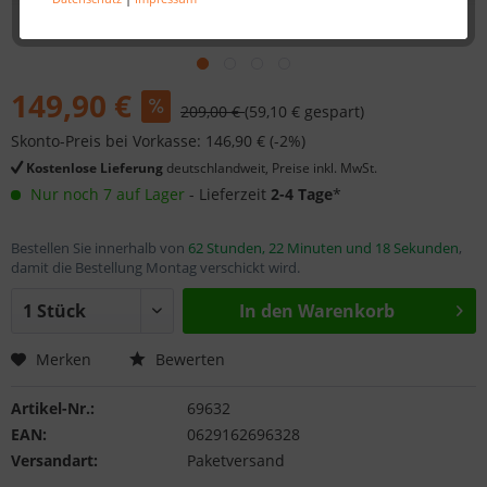
149,90 €
209,00 €
(59,10 € gespart)
Skonto-Preis bei Vorkasse: 146,90 € (-2%)
Kostenlose Lieferung
deutschlandweit, Preise inkl. MwSt.
Nur noch 7 auf Lager
- Lieferzeit
2-4 Tage
*
Bestellen Sie innerhalb von
62 Stunden, 22 Minuten und 18 Sekunden
,
damit die Bestellung Montag verschickt wird.
In den
Warenkorb
Merken
Bewerten
Artikel-Nr.:
69632
EAN:
0629162696328
Versandart:
Paketversand