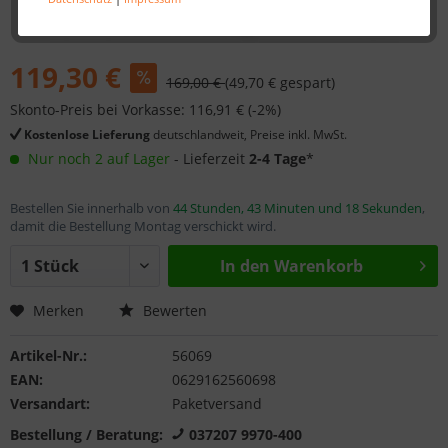
119,30 €
169,00 €
(49,70 € gespart)
Skonto-Preis bei Vorkasse: 116,91 € (-2%)
Kostenlose Lieferung
deutschlandweit, Preise inkl. MwSt.
Nur noch 2 auf Lager
- Lieferzeit
2-4 Tage
*
Bestellen Sie innerhalb von
44 Stunden, 43 Minuten und 18 Sekunden
,
damit die Bestellung Montag verschickt wird.
In den
Warenkorb
Merken
Bewerten
Artikel-Nr.:
56069
EAN:
0629162560698
Versandart:
Paketversand
Bestellung / Beratung:
037207 9970-400