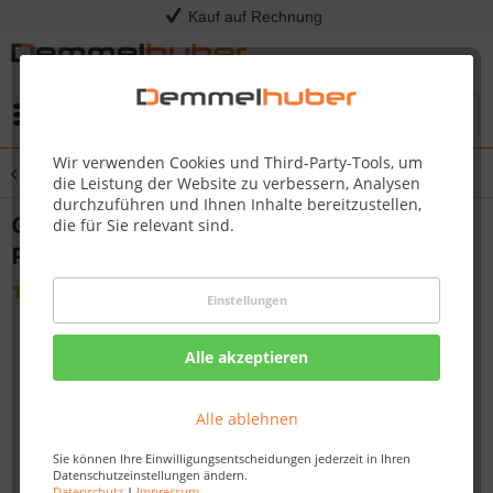
Kauf auf Rechnung
Menü
Wir verwenden Cookies und Third-Party-Tools, um
Übersicht
Grillgeschirr & Planchas
die Leistung der Website zu verbessern, Analysen
durchzuführen und Ihnen Inhalte bereitzustellen,
Gusseisen Plancha - Prestige/Prestige
die für Sie relevant sind.
PRO, Einbau Serien 500/700
(
1
)
Einstellungen
Alle akzeptieren
Alle ablehnen
Sie können Ihre Einwilligungsentscheidungen jederzeit in Ihren
Datenschutzeinstellungen ändern.
Datenschutz
|
Impressum