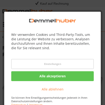
Kauf auf Rechnung
Menü
Wir verwenden Cookies und Third-Party-Tools, um
Übersicht
Tropfschalen & Fettauffangschalen
die Leistung der Website zu verbessern, Analysen
durchzuführen und Ihnen Inhalte bereitzustellen,
Fettauffangschale (3er-Pack) für
die für Sie relevant sind.
Prestige® P665V
Einstellungen
Alle akzeptieren
Alle ablehnen
Sie können Ihre Einwilligungsentscheidungen jederzeit in Ihren
Datenschutzeinstellungen ändern.
Datenschutz
|
Impressum