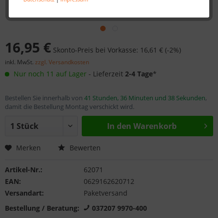
16,95 €
Skonto-Preis bei Vorkasse: 16,61 € (-2%)
inkl. MwSt.
zzgl. Versandkosten
Nur noch 11 auf Lager
- Lieferzeit
2-4 Tage
*
Bestellen Sie innerhalb von
41 Stunden, 36 Minuten und 38 Sekunden
,
damit die Bestellung Montag verschickt wird.
In den
Warenkorb
Merken
Bewerten
Artikel-Nr.:
62071
EAN:
0629162620712
Versandart:
Paketversand
Bestellung / Beratung:
037207 9970-400