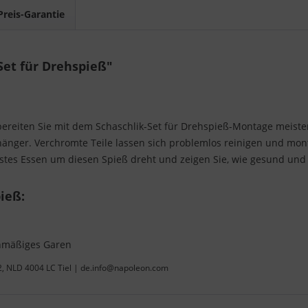
Preis-Garantie
Set für Drehspieß"
 bereiten Sie mit dem Schaschlik-Set für Drehspieß-Montage meiste
änger. Verchromte Teile lassen sich problemlos reinigen und monti
stes Essen um diesen Spieß dreht und zeigen Sie, wie gesund und le
ieß:
ichmäßiges Garen
22, NLD 4004 LC Tiel | de.info@napoleon.com