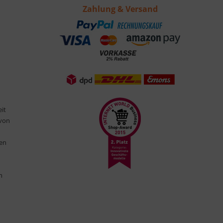
Zahlung & Versand
eit
 von
ten
n