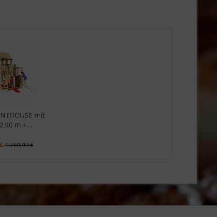
ENTHOUSE mit
2,90 m +...
€
1.289,99 €