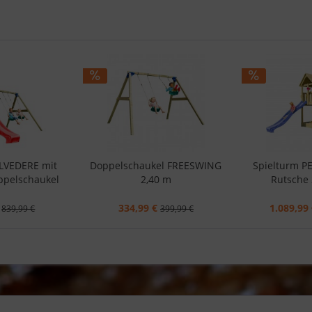
ELVEDERE mit
Doppelschaukel FREESWING
Spielturm P
ppelschaukel
2,40 m
Rutsche 
334,99 €
1.089,99 
839,99 €
399,99 €