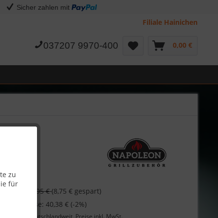
Sicher zahlen mit
Filiale Hainichen
037207 9970-400
0,00 €
te zu
ie für
€
49,95 €
(8,75 € gespart)
 bei Vorkasse: 40,38 € (-2%)
Lieferung
deutschlandweit, Preise inkl. MwSt.