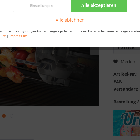
Alle akzeptieren
Einstellungen
Best-Preis-
Nur noch 
Alle ablehnen
Bestellen Sie 
en Ihre Einwilligungsentscheidungen jederzeit in Ihren Datenschutzeinstellungen ände
Sekunden
, da
hutz
|
Impressum
Merken
Artikel-Nr.:
EAN:
Versandart:
Bestellung /