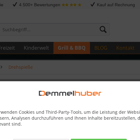
ie
4.500+ Bewertungen
Kauf auf Rechnung
reizeit
Kinderwelt
Grill & BBQ
BLOG
Kontakt
Drehspieße
pieß
rwenden Cookies und Third-Party-Tools, um die Leistung der Websi
sern, Analysen durchzuführen und Ihnen Inhalte bereitzustellen, d
41,20 
evant sind.
Skonto-Preis
Kostenlose 