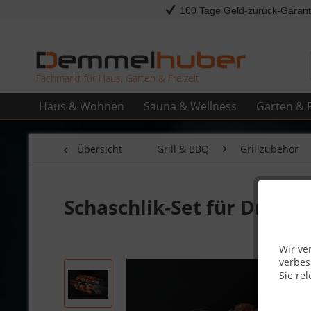
100 Tage Geld-zurück-Garant
Fachmarkt für Haus, Garten & Freizeit
Haus & Wohnen
Sauna & Wellness
Garten & F
Übersicht
Grill & BBQ
Grillzubehör
Schaschlik-Set für Drehs
Wir ve
verbes
Sie rel