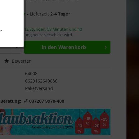
Garantie
14 auf Lager
- Lieferzeit
2-4 Tage
*
innerhalb von
12 Stunden, 53 Minuten und 40
rn.
mit die Bestellung heute verschickt wird.
In den
Warenkorb
Bewerten
64008
0629162640086
Paketversand
 Beratung:
037207 9970-400