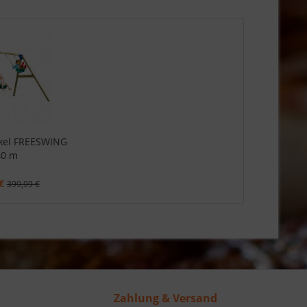
kel FREESWING
40 m
€
399,99 €
Zahlung & Versand