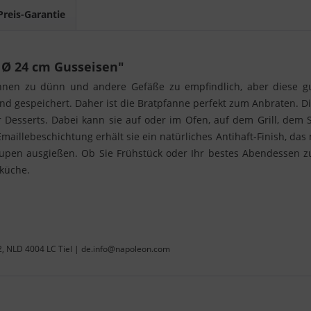
Preis-Garantie
 Ø 24 cm Gusseisen"
nnen zu dünn und andere Gefäße zu empfindlich, aber diese guss
und gespeichert. Daher ist die Bratpfanne perfekt zum Anbraten. D
Desserts. Dabei kann sie auf oder im Ofen, auf dem Grill, dem S
maillebeschichtung erhält sie ein natürliches Antihaft-Finish, das
upen ausgießen. Ob Sie Frühstück oder Ihr bestes Abendessen zub
nküche.
22, NLD 4004 LC Tiel | de.info@napoleon.com