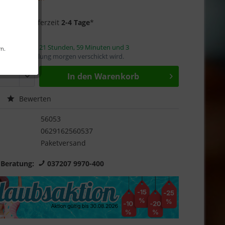
Garantie
f Lager
- Lieferzeit
2-4 Tage
*
innerhalb von
21 Stunden, 59 Minuten und 3
rn.
mit die Bestellung morgen verschickt wird.
In den
Warenkorb
Bewerten
56053
0629162560537
Paketversand
 Beratung:
037207 9970-400