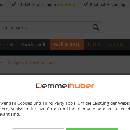
ie
4.500+ Bewertungen
Kauf auf Rechnung
reizeit
Kinderwelt
Grill & BBQ
BLOG
Kontakt
Grillgeschirr & Planchas
eisen
rwenden Cookies und Third-Party-Tools, um die Leistung der Websi
sern, Analysen durchzuführen und Ihnen Inhalte bereitzustellen, d
34,90 
evant sind.
Skonto-Preis
inkl. MwSt.
zzg