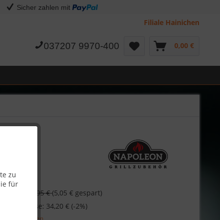
Sicher zahlen mit
Filiale Hainichen
037207 9970-400
0,00 €
te zu
ie für
€
39,95 €
(5,05 € gespart)
 bei Vorkasse: 34,20 € (-2%)
l. Versandkosten