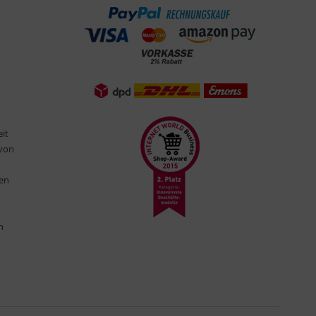
eit
 von
ten
n