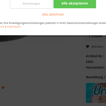
Alle akzeptieren
Einstellungen
Best-Preis-
Artikel au
Alle ablehnen
Bestellen Sie 
en Ihre Einwilligungsentscheidungen jederzeit in Ihren Datenschutzeinstellungen ände
Sekunden
, da
hutz
|
Impressum
Merken
Artikel-Nr.:
EAN:
Versandart:
Bestellung /