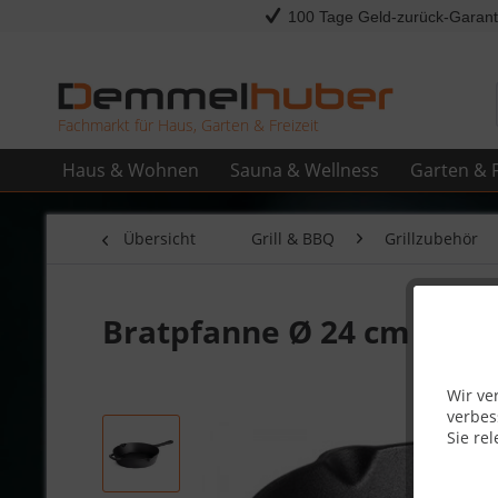
100 Tage Geld-zurück-Garant
Fachmarkt für Haus, Garten & Freizeit
Haus & Wohnen
Sauna & Wellness
Garten & F
Übersicht
Grill & BBQ
Grillzubehör
Bratpfanne Ø 24 cm Guss
Wir ve
verbes
Sie rel