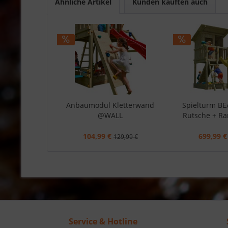
Ähnliche Artikel
Kunden kauften auch
Anbaumodul Kletterwand
Spielturm B
@WALL
Rutsche + Ra
104,99 €
699,99 €
129,99 €
Service & Hotline