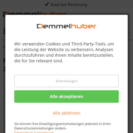
Kauf auf Rechnung
Menü
Wir verwenden Cookies und Third-Party-Tools, um
Übersicht
Grillreinigung & Grillpflege
die Leistung der Website zu verbessern, Analysen
durchzuführen und Ihnen Inhalte bereitzustellen,
Fettauffangschale für PRESTIGE/PRO500
die für Sie relevant sind.
3 Stück
Einstellungen
Alle akzeptieren
Alle ablehnen
Sie können Ihre Einwilligungsentscheidungen jederzeit in Ihren
Datenschutzeinstellungen ändern.
Datenschutz
|
Impressum