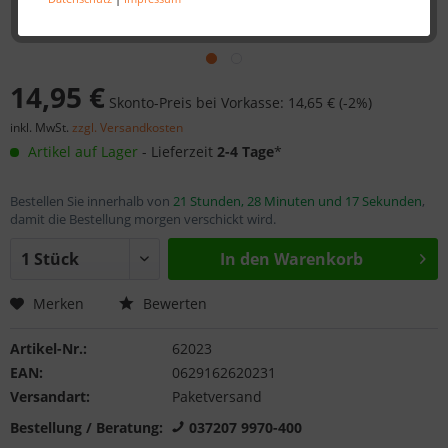
14,95 €
Skonto-Preis bei Vorkasse: 14,65 € (-2%)
inkl. MwSt.
zzgl. Versandkosten
Artikel auf Lager
- Lieferzeit
2-4 Tage
*
Bestellen Sie innerhalb von
21 Stunden, 28 Minuten und 16 Sekunden
,
damit die Bestellung morgen verschickt wird.
In den
Warenkorb
Merken
Bewerten
Artikel-Nr.:
62023
EAN:
0629162620231
Versandart:
Paketversand
Bestellung / Beratung:
037207 9970-400