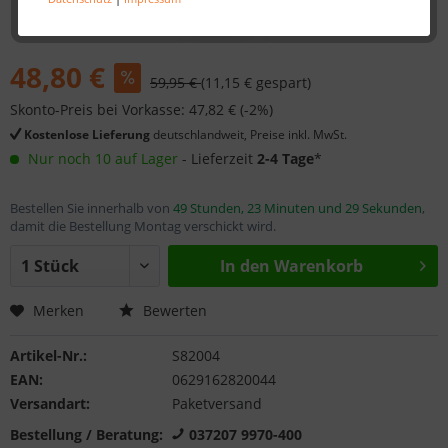
48,80 €
59,95 €
(11,15 € gespart)
Skonto-Preis bei Vorkasse: 47,82 € (-2%)
Kostenlose Lieferung
deutschlandweit, Preise inkl. MwSt.
Nur noch 10 auf Lager
- Lieferzeit
2-4 Tage
*
Bestellen Sie innerhalb von
49 Stunden, 23 Minuten und 29 Sekunden
,
damit die Bestellung Montag verschickt wird.
In den
Warenkorb
Merken
Bewerten
Artikel-Nr.:
S82004
EAN:
0629162820044
Versandart:
Paketversand
Bestellung / Beratung:
037207 9970-400