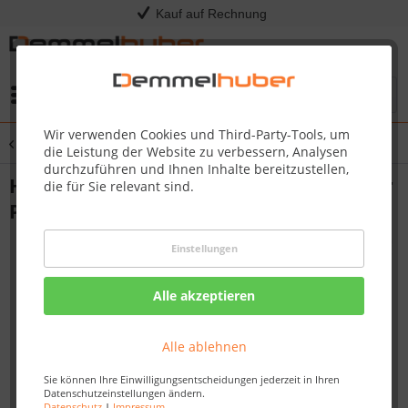
Kauf auf Rechnung
Menü
Wir verwenden Cookies und Third-Party-Tools, um
Übersicht
PRO825
die Leistung der Website zu verbessern, Analysen
durchzuführen und Ihnen Inhalte bereitzustellen,
Heavy Duty Lenkrollen-Nachrüstsatz für
die für Sie relevant sind.
PRESTIGE PRO 500
Einstellungen
Alle akzeptieren
Alle ablehnen
Sie können Ihre Einwilligungsentscheidungen jederzeit in Ihren
Datenschutzeinstellungen ändern.
Datenschutz
|
Impressum