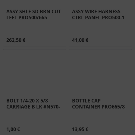
ASSY SHLF SD BRN CUT
ASSY WIRE HARNESS
LEFT PRO500/665
CTRL PANEL PRO500-1
#N010-0876
#N010-0885
262,50 €
41,00 €
BOLT 1/4-20 X 5/8
BOTTLE CAP
CARRIAGE B LK #N570-
CONTAINER PRO665/8
0012
25/500-1 #N185-0005
1,00 €
13,95 €