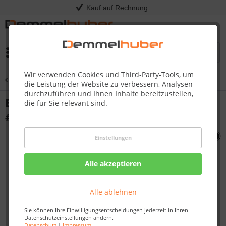
Kauf auf Rechnung
Menü
Wir verwenden Cookies und Third-Party-Tools, um
Übersicht
Sonstige Ersatzteile
die Leistung der Website zu verbessern, Analysen
durchzuführen und Ihnen Inhalte bereitzustellen,
ELECTRODE ASSY REAR BURN PRO 500-1
die für Sie relevant sind.
#N240-0036
Einstellungen
Alle akzeptieren
Alle ablehnen
Sie können Ihre Einwilligungsentscheidungen jederzeit in Ihren
Datenschutzeinstellungen ändern.
Datenschutz
|
Impressum