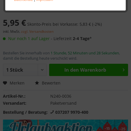
5,95 €
Skonto-Preis bei Vorkasse: 5,83 € (-2%)
inkl. MwSt.
zzgl. Versandkosten
Nur noch 1 auf Lager
- Lieferzeit
2-4 Tage
*
Bestellen Sie innerhalb von
1 Stunde, 52 Minuten und 28 Sekunden
,
damit die Bestellung heute verschickt wird.
In den
Warenkorb
Merken
Bewerten
Artikel-Nr.:
N240-0036
Versandart:
Paketversand
Bestellung / Beratung:
037207 9970-400