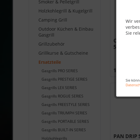
Smoker & Pelletgrill
Holzkohlegrill & Kugelgrill
Camping Grill
Wir ve
verbes
Outdoor Küchen & Einbau
Sie rel
Gasgrill
CASTING B
Grillzubehör
500 #N135
Grillkurse & Gutscheine
Ersatzteile
135,00 €
Gasgrills PRO SERIES
Gasgrills PRESTIGE SERIES
Sie könn
Datensc
Gasgrills LEX SERIES
Gasgrills ROGUE SERIES
Gasgrills FREESTYLE SERIES
Gasgrills TRIUMPH SERIES
Gasgrills PORTABLE SERIES
Gasgrills BUILT-IN SERIES
PAN DRIP 
Holzkohlegrills