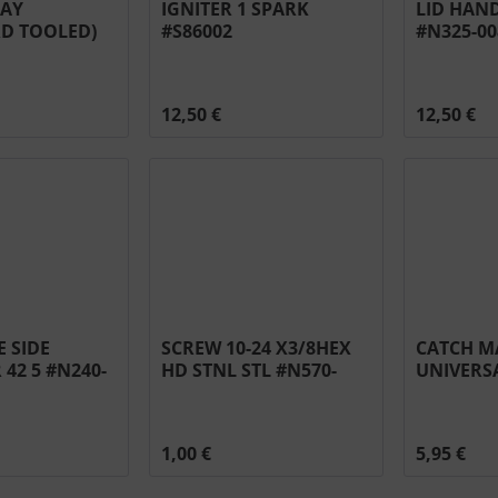
RAY
IGNITER 1 SPARK
LID HAN
D TOOLED)
#S86002
#N325-00
 #N710-0062
12,50 €
12,50 €
 SIDE
SCREW 10-24 X3/8HEX
CATCH M
 42 5 #N240-
HD STNL STL #N570-
UNIVERSA
0104
1,00 €
5,95 €