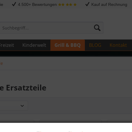
ie
4.500+ Bewertungen
Kauf auf Rechnung
reizeit
Kinderwelt
Grill & BBQ
BLOG
Kontakt
le
e Ersatzteile