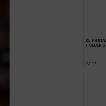
CLIP GREA
HOLDER GR
#N160-003
2,95 €