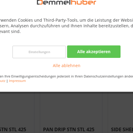
rwenden Cookies und Third-Party-Tools, um die Leistung der Websi
sern, Analysen durchzuführen und Ihnen Inhalte bereitzustellen, d
evant sind.
ASE GREY
LID ASSEMBLY BLUE
CONTROL
-0049-GY1HT
TQ285TQ285X #N010-
RED285 P
0776-BL4HM
#N380-00
Alle akzeptieren
Einstellungen
Alle ablehnen
125,00 €
7,95 €
en Ihre Einwilligungsentscheidungen jederzeit in Ihren Datenschutzeinstellungen ände
hutz
|
Impressum
STN STL 425
PAN DRIP STN STL 425
SIDE SHE