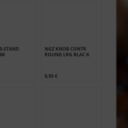
85-STAND
NGZ KNOB CONTR
06
ROUND LRG BLAC K
GRIP #N380-0031-BK
8,95 €