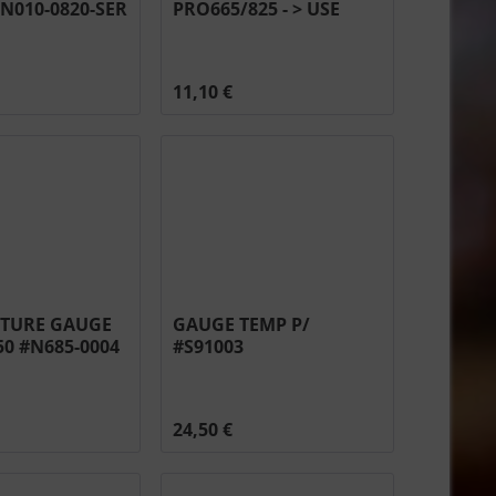
N010-0820-SER
PRO665/825 - > USE
N080-0405 #N080-0342
11,10 €
TURE GAUGE
GAUGE TEMP P/
50 #N685-0004
#S91003
24,50 €