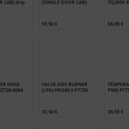
R CAB) drip
(SINGLE DOOR CAB)
TQ285X #
-0096
drip pan #N710-0094
59,50 €
58,00 €
NER HOSE
VALVE SIDE BURNER
TEMPERA
Z720-0004
(LPG) PRO60 0 PT750
P500 PT7
BUILD IN #N725-0030
32,50 €
29,50 €