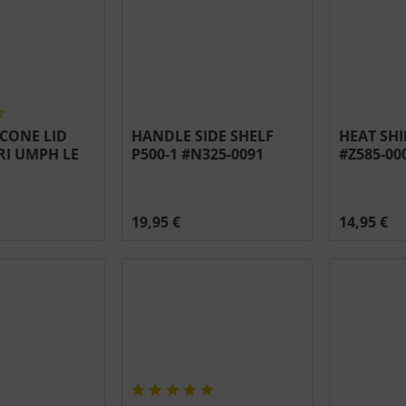
ICONE LID
HANDLE SIDE SHELF
HEAT SH
RI UMPH LE
P500-1 #N325-0091
#Z585-00
5/825
N510-0013
19,95 €
14,95 €