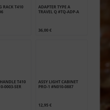
 RACK T410
ADAPTER TYPE A
06
TRAVEL Q #TQ-ADP-A
36,00 €
 HANDLE T410
ASSY LIGHT CABINET
10-0003-SER
PRO-1 #N010-0887
12,95 €