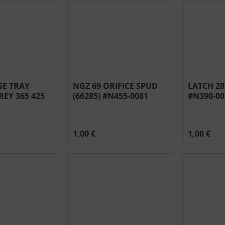
SE TRAY
NGZ 69 ORIFICE SPUD
LATCH 2
EY 365 425
(66285) #N455-0081
#N390-00
3-GY1SG
1,00 €
1,00 €