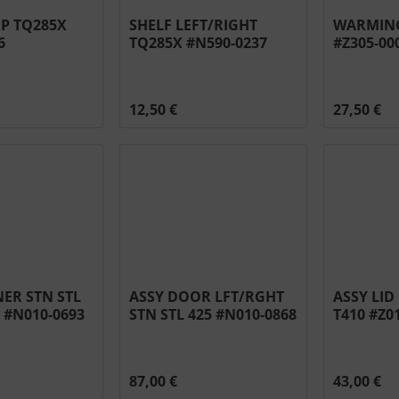
IP TQ285X
SHELF LEFT/RIGHT
WARMING
6
TQ285X #N590-0237
#Z305-00
12,50 €
27,50 €
ER STN STL
ASSY DOOR LFT/RGHT
ASSY LID
 #N010-0693
STN STL 425 #N010-0868
T410 #Z0
87,00 €
43,00 €