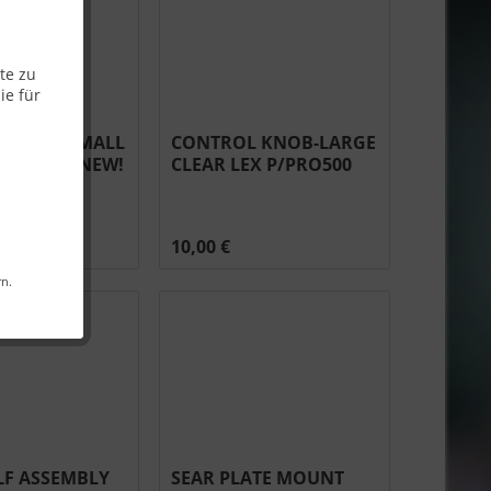
te zu
ie für
 KNOB-SMALL
CONTROL KNOB-LARGE
RE STIGE NEW!
CLEAR LEX P/PRO500
20-RD
(SILVER) #N380-0021-CL
10,00 €
rn.
LF ASSEMBLY
SEAR PLATE MOUNT