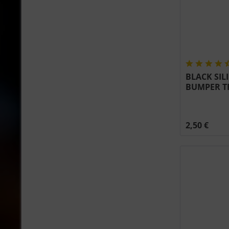
BLACK SIL
BUMPER T
LEX P500
PRO500/66
PRO605C #
2,50 €