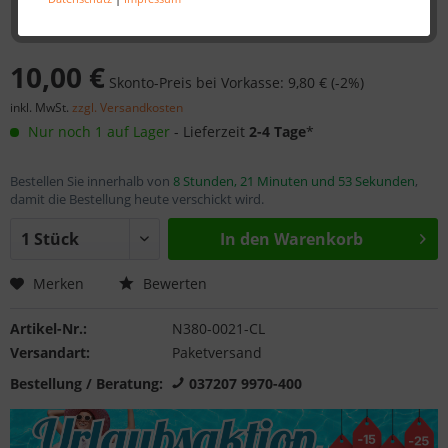
10,00 €
Skonto-Preis bei Vorkasse: 9,80 € (-2%)
inkl. MwSt.
zzgl. Versandkosten
Nur noch 1 auf Lager
- Lieferzeit
2-4 Tage
*
Bestellen Sie innerhalb von
8 Stunden, 21 Minuten und 53 Sekunden
,
damit die Bestellung heute verschickt wird.
In den
Warenkorb
Merken
Bewerten
Artikel-Nr.:
N380-0021-CL
Versandart:
Paketversand
Bestellung / Beratung:
037207 9970-400