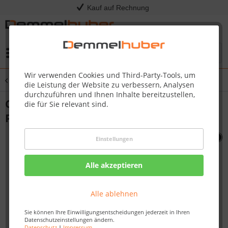
Kauf auf Rechnung
Menü
Wir verwenden Cookies und Third-Party-Tools, um
Übersicht
Sonstige Ersatzteile
die Leistung der Website zu verbessern, Analysen
durchzuführen und Ihnen Inhalte bereitzustellen,
CONTROL KNOB-LARGE CLEAR LEX
die für Sie relevant sind.
P/PRO500 (SILVER) #N380-0021-CL
Einstellungen
Alle akzeptieren
Alle ablehnen
Sie können Ihre Einwilligungsentscheidungen jederzeit in Ihren
Datenschutzeinstellungen ändern.
Datenschutz
|
Impressum