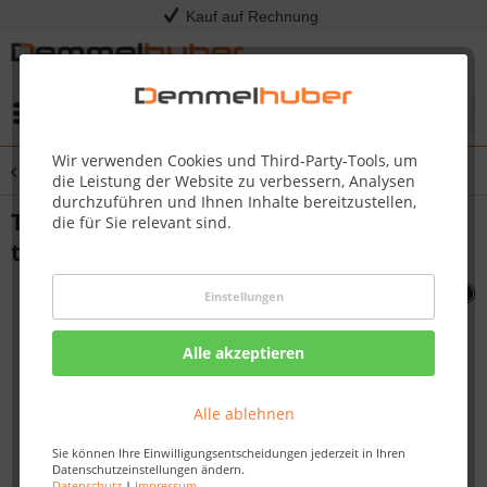
Kauf auf Rechnung
Menü
Wir verwenden Cookies und Third-Party-Tools, um
Übersicht
Sonstige Ersatzteile
die Leistung der Website zu verbessern, Analysen
durchzuführen und Ihnen Inhalte bereitzustellen,
TEMPERATURE GAUGE LEX (W450-0 005
die für Sie relevant sind.
toevoegen) #N685-0013-SER
Einstellungen
Alle akzeptieren
Alle ablehnen
Sie können Ihre Einwilligungsentscheidungen jederzeit in Ihren
Datenschutzeinstellungen ändern.
Datenschutz
|
Impressum