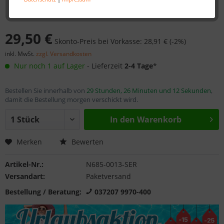
29,50 €
Skonto-Preis bei Vorkasse: 28,91 € (-2%)
inkl. MwSt.
zzgl. Versandkosten
Nur noch 1 auf Lager
- Lieferzeit
2-4 Tage
*
Bestellen Sie innerhalb von
29 Stunden, 26 Minuten und 12 Sekunden
,
damit die Bestellung morgen verschickt wird.
In den
Warenkorb
Merken
Bewerten
Artikel-Nr.:
N685-0013-SER
Versandart:
Paketversand
Bestellung / Beratung:
037207 9970-400