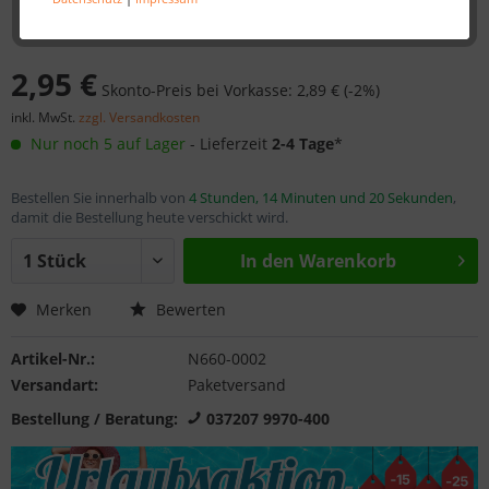
2,95 €
Skonto-Preis bei Vorkasse: 2,89 € (-2%)
inkl. MwSt.
zzgl. Versandkosten
Nur noch 5 auf Lager
- Lieferzeit
2-4 Tage
*
Bestellen Sie innerhalb von
4 Stunden, 14 Minuten und 20 Sekunden
,
damit die Bestellung heute verschickt wird.
In den
Warenkorb
Merken
Bewerten
Artikel-Nr.:
N660-0002
Versandart:
Paketversand
Bestellung / Beratung:
037207 9970-400