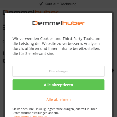
Kauf auf Rechnung
Menü
Wir verwenden Cookies und Third-Party-Tools, um
Übersicht
Sonstige Ersatzteile
die Leistung der Website zu verbessern, Analysen
durchzuführen und Ihnen Inhalte bereitzustellen,
LIGHT SWITCH LE LEX PRO500 #N660-
die für Sie relevant sind.
0002
Einstellungen
Alle akzeptieren
Alle ablehnen
Sie können Ihre Einwilligungsentscheidungen jederzeit in Ihren
Datenschutzeinstellungen ändern.
Datenschutz
|
Impressum