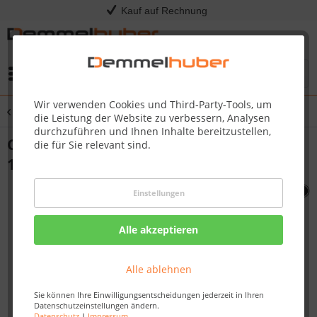
Kauf auf Rechnung
Menü
Wir verwenden Cookies und Third-Party-Tools, um
Übersicht
Sonstige Ersatzteile
die Leistung der Website zu verbessern, Analysen
durchzuführen und Ihnen Inhalte bereitzustellen,
CLIP DOOR PIVOT PIN LE LEX OD -KSM-
die für Sie relevant sind.
100 P500 #N160-0022
Einstellungen
Alle akzeptieren
Alle ablehnen
Sie können Ihre Einwilligungsentscheidungen jederzeit in Ihren
Datenschutzeinstellungen ändern.
Datenschutz
|
Impressum