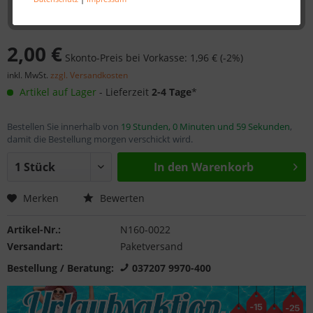
2,00 €
Skonto-Preis bei Vorkasse: 1,96 € (-2%)
inkl. MwSt.
zzgl. Versandkosten
Artikel auf Lager
- Lieferzeit
2-4 Tage
*
Bestellen Sie innerhalb von
19 Stunden, 0 Minuten und 59 Sekunden
,
damit die Bestellung morgen verschickt wird.
In den
Warenkorb
Merken
Bewerten
Artikel-Nr.:
N160-0022
Versandart:
Paketversand
Bestellung / Beratung:
037207 9970-400