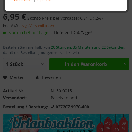
6,95 €
Skonto-Preis bei Vorkasse: 6,81 € (-2%)
inkl. MwSt.
zzgl. Versandkosten
Nur noch 9 auf Lager
- Lieferzeit
2-4 Tage
*
Bestellen Sie innerhalb von
20 Stunden, 35 Minuten und 22 Sekunden
,
damit die Bestellung morgen verschickt wird.
In den
Warenkorb
Merken
Bewerten
Artikel-Nr.:
N130-0015
Versandart:
Paketversand
Bestellung / Beratung:
037207 9970-400