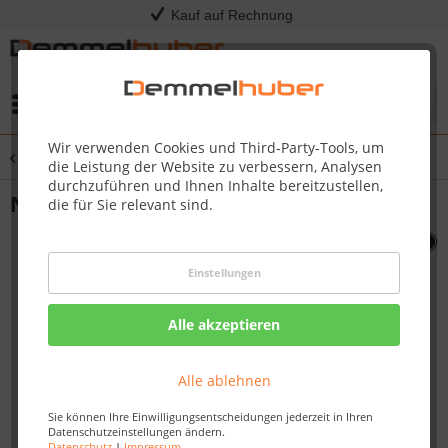
Kauf auf Rechnung
Menü
Wir verwenden Cookies und Third-Party-Tools, um
Übersicht
Sonstige Ersatzteile
die Leistung der Website zu verbessern, Analysen
durchzuführen und Ihnen Inhalte bereitzustellen,
NGZ CASTER 3 WITH SHAFT #N130-0015
die für Sie relevant sind.
Einstellungen
Alle akzeptieren
Alle ablehnen
Sie können Ihre Einwilligungsentscheidungen jederzeit in Ihren
Datenschutzeinstellungen ändern.
Datenschutz
|
Impressum