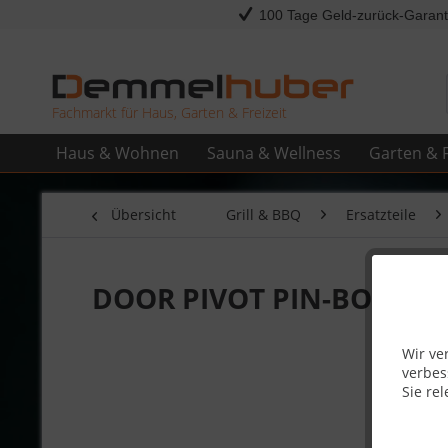
100 Tage Geld-zurück-Garant
Fachmarkt für Haus, Garten & Freizeit
Haus & Wohnen
Sauna & Wellness
Garten & F
Übersicht
Grill & BBQ
Ersatzteile
DOOR PIVOT PIN-BOTTOM 
Wir ve
verbes
Sie rel