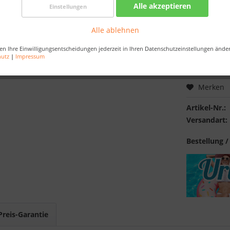
Alle akzeptieren
Einstellungen
Nur noch 
Alle ablehnen
Bestellen Sie 
Sekunden
, da
en Ihre Einwilligungsentscheidungen jederzeit in Ihren Datenschutzeinstellungen ände
hutz
|
Impressum
Merken
Artikel-Nr.:
Versandart:
Bestellung /
Preis-Garantie