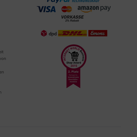
eit
 von
ten
n