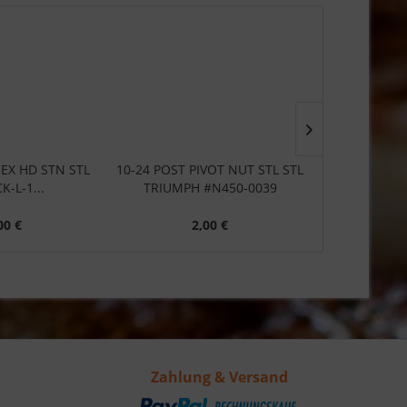
 HEX HD STN STL
10-24 POST PIVOT NUT STL STL
10-24 X 3/
K-L-1...
TRIUMPH #N450-0039
STN STL 
00 €
2,00 €
1
Zahlung & Versand