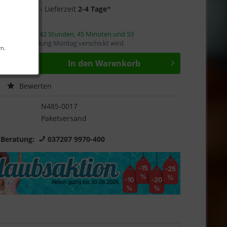
1 auf Lager
- Lieferzeit
2-4 Tage
*
innerhalb von
42 Stunden, 45 Minuten und 53
mit die Bestellung Montag verschickt wird.
rn.
In den
Warenkorb
Bewerten
N485-0017
Paketversand
 Beratung:
037207 9970-400