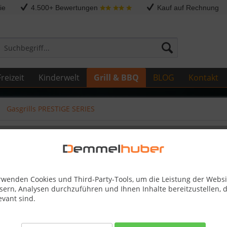
ie
4.500+ Bewertungen
Kauf auf Rechnung
reizeit
Kinderwelt
Grill & BBQ
BLOG
Kontakt
Gasgrills PRESTIGE SERIES
LE LEX OD-KSM-100 P500 #N485
rwenden Cookies und Third-Party-Tools, um die Leistung der Websi
sern, Analysen durchzuführen und Ihnen Inhalte bereitzustellen, d
1,00 €
evant sind.
inkl. MwSt.
zzg
Best-Preis-