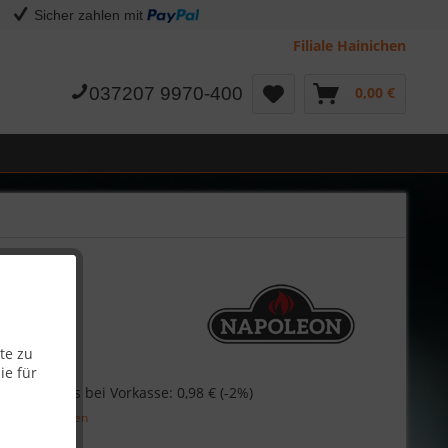
Sicher zahlen mit
Filiale Hainichen
037207 9970-400
0,00 €
-0017
te zu
ie für
Skonto-Preis bei Vorkasse: 0,98 € (-2%)
l. Versandkosten
Garantie