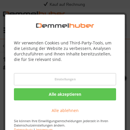
Kauf auf Rechnung
Menü
Wir verwenden Cookies und Third-Party-Tools, um
Übersicht
PRO825
die Leistung der Website zu verbessern, Analysen
durchzuführen und Ihnen Inhalte bereitzustellen,
1/4-20 X 1/2 SCREW PRESTIGE/ PRO
die für Sie relevant sind.
#N570-0024
Einstellungen
Alle akzeptieren
Alle ablehnen
Sie können Ihre Einwilligungsentscheidungen jederzeit in Ihren
Datenschutzeinstellungen ändern.
Datenschutz
|
Impressum