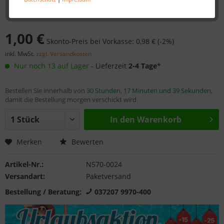
1,00 €
Skonto-Preis bei Vorkasse: 0,98 € (-2%)
inkl. MwSt.
zzgl. Versandkosten
Nur noch 13 auf Lager
- Lieferzeit
2-4 Tage
*
Bestellen Sie innerhalb von
30 Stunden, 17 Minuten und 39 Sekunden
,
damit die Bestellung morgen verschickt wird.
In den
Warenkorb
Merken
Bewerten
Artikel-Nr.:
N570-0024
Versandart:
Paketversand
Bestellung / Beratung:
037207 9970-400