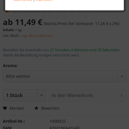
ab 11,49 €
Skonto-Preis bei Vorkasse: 11,26 € (-2%)
Inhalt:
1 kg
inkl. MwSt.
zzgl. Versandkosten
Bestellen Sie innerhalb von
27 Stunden, 6 Minuten und 34 Sekunden
,
damit die Bestellung morgen verschickt wird.
Aroma:
In den
Warenkorb
Merken
Bewerten
Artikel-Nr.:
1000025
EAN:
4260186641640