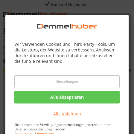
Kauf auf Rechnung
Menü
Wir verwenden Cookies und Third-Party-Tools, um
Übersicht
Grillkohle, Grillanzünder & Räucherzubehör
die Leistung der Website zu verbessern, Analysen
durchzuführen und Ihnen Inhalte bereitzustellen,
Räucherchips 1 kg
die für Sie relevant sind.
(
3
)
Einstellungen
Alle akzeptieren
Alle ablehnen
Sie können Ihre Einwilligungsentscheidungen jederzeit in Ihren
Datenschutzeinstellungen ändern.
Datenschutz
|
Impressum