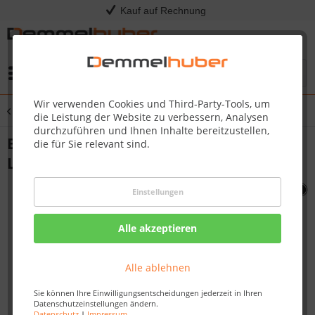
Kauf auf Rechnung
Menü
Wir verwenden Cookies und Third-Party-Tools, um
Übersicht
Sonstige Ersatzteile
die Leistung der Website zu verbessern, Analysen
durchzuführen und Ihnen Inhalte bereitzustellen,
BURNER CROSS LIGHT BRACKET LE
die für Sie relevant sind.
LEX485 #N080-0202-M01
Einstellungen
Alle akzeptieren
Alle ablehnen
Sie können Ihre Einwilligungsentscheidungen jederzeit in Ihren
Datenschutzeinstellungen ändern.
Datenschutz
|
Impressum