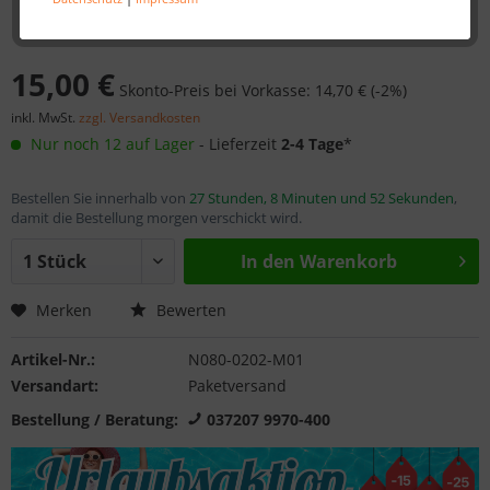
15,00 €
Skonto-Preis bei Vorkasse: 14,70 € (-2%)
inkl. MwSt.
zzgl. Versandkosten
Nur noch 12 auf Lager
- Lieferzeit
2-4 Tage
*
Bestellen Sie innerhalb von
27 Stunden, 8 Minuten und 52 Sekunden
,
damit die Bestellung morgen verschickt wird.
In den
Warenkorb
Merken
Bewerten
Artikel-Nr.:
N080-0202-M01
Versandart:
Paketversand
Bestellung / Beratung:
037207 9970-400