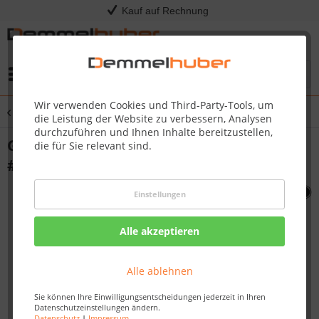
Kauf auf Rechnung
Menü
Wir verwenden Cookies und Third-Party-Tools, um
Übersicht
Sonstige Ersatzteile
die Leistung der Website zu verbessern, Analysen
durchzuführen und Ihnen Inhalte bereitzustellen,
GREASE TRAY HOLDER LE LEX P/P RO500
die für Sie relevant sind.
#N160-0014
Einstellungen
Alle akzeptieren
Alle ablehnen
Sie können Ihre Einwilligungsentscheidungen jederzeit in Ihren
Datenschutzeinstellungen ändern.
Datenschutz
|
Impressum