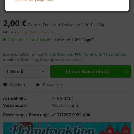
2,00 €
Skonto-Preis bei Vorkasse: 1,96 € (-2%)
inkl. MwSt.
zzgl. Versandkosten
Nur noch 1 auf Lager
- Lieferzeit
2-4 Tage
*
Bestellen Sie innerhalb von
56 Stunden, 49 Minuten und 11 Sekunden
,
damit die Bestellung Montag verschickt wird.
In den
Warenkorb
Merken
Bewerten
Artikel-Nr.:
N160-0014
Versandart:
Paketversand
Bestellung / Beratung:
037207 9970-400