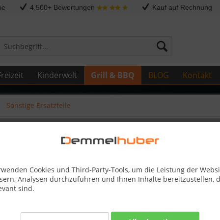
ie
4.500+ Bewertungen
Kauf auf Rechnung
reizeit
Kinderwelt
Grill & BBQ
BLOG
Kontakt
Sonstige Ersatzteile
ALL PRO 500-1 665/825 #N380
rwenden Cookies und Third-Party-Tools, um die Leistung der Websi
sern, Analysen durchzuführen und Ihnen Inhalte bereitzustellen, d
10,00 
evant sind.
inkl. MwSt.
zzg
Best-Preis-