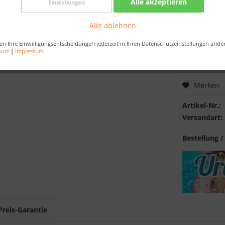
Alle akzeptieren
Einstellungen
Nur noch 
Alle ablehnen
Bestellen Sie 
damit die Best
en Ihre Einwilligungsentscheidungen jederzeit in Ihren Datenschutzeinstellungen ände
hutz
|
Impressum
Merken
Artikel-Nr.:
Versandart:
Bestellung /
Preis-Garantie