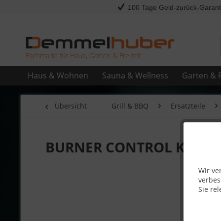
100 Tage Geld-zurück-Garant
Fachmarkt für Haus, Garten & Freizeit
Haus & Wohnen
Sauna & Wellness
Garten & F
Übersicht
Grill & BBQ
Ersatzteile
BURNER CONTROL KNOB SM
Wir ve
verbes
Sie rel