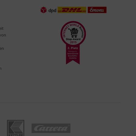
eit
 von
ten
n