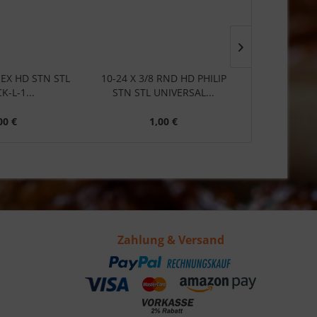
 HEX HD STN STL
10-24 X 3/8 RND HD PHILIP
14 X 1/2 SCR
K-L-1...
STN STL UNIVERSAL...
#N5
00 €
1,00 €
1
Zahlung & Versand