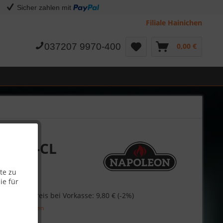
Sicher zahlen mit
Filiale Hainichen
037207 9970-400
0,00 €
-0025-CL
te zu
ie für
€
Skonto-Preis bei Vorkasse: 9,80 € (-2%)
l. Versandkosten
Garantie