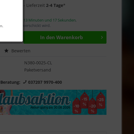
3 auf Lager
- Lieferzeit
2-4 Tage
*
innerhalb von
13 Minuten und 17 Sekunden
,
ellung heute verschickt wird.
rn.
In den
Warenkorb
Bewerten
N380-0025-CL
Paketversand
 Beratung:
037207 9970-400