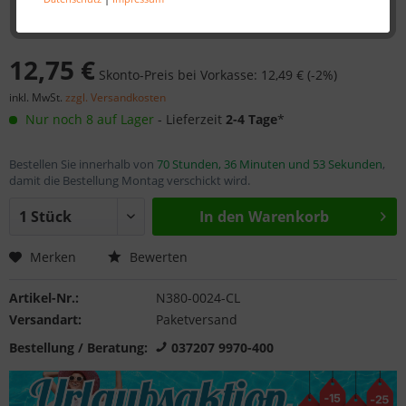
12,75 €
Skonto-Preis bei Vorkasse: 12,49 € (-2%)
inkl. MwSt.
zzgl. Versandkosten
Nur noch 8 auf Lager
- Lieferzeit
2-4 Tage
*
Bestellen Sie innerhalb von
70 Stunden, 36 Minuten und 53 Sekunden
,
damit die Bestellung Montag verschickt wird.
In den
Warenkorb
Merken
Bewerten
Artikel-Nr.:
N380-0024-CL
Versandart:
Paketversand
Bestellung / Beratung:
037207 9970-400