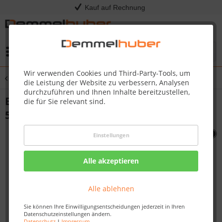
Kauf auf Rechnung
Menü
Wir verwenden Cookies und Third-Party-Tools, um
Übersicht
Sonstige Ersatzteile
die Leistung der Website zu verbessern, Analysen
durchzuführen und Ihnen Inhalte bereitzustellen,
BURNER CONTROL KNOB LARGE PRO
die für Sie relevant sind.
500-1 665/825 #N380-0024-CL
Einstellungen
Alle akzeptieren
Alle ablehnen
Sie können Ihre Einwilligungsentscheidungen jederzeit in Ihren
Datenschutzeinstellungen ändern.
Datenschutz
|
Impressum