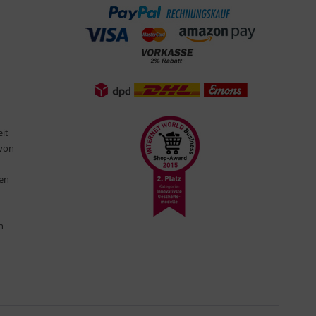
eit
 von
ten
n