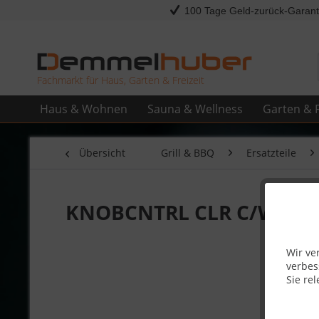
100 Tage Geld-zurück-Garant
Fachmarkt für Haus, Garten & Freizeit
Haus & Wohnen
Sauna & Wellness
Garten & F
Übersicht
Grill & BBQ
Ersatzteile
KNOBCNTRL CLR C/W MAG
Wir ve
verbes
Sie rel