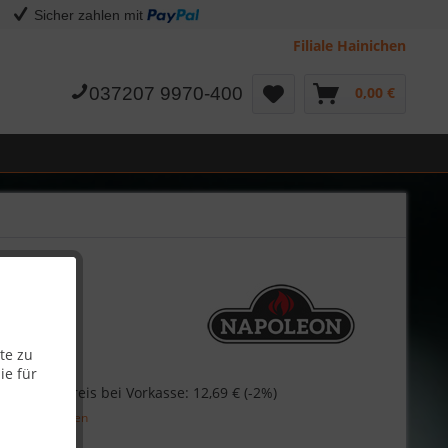
Sicher zahlen mit
Filiale Hainichen
037207 9970-400
0,00 €
te zu
ie für
€
Skonto-Preis bei Vorkasse: 12,69 € (-2%)
l. Versandkosten
Garantie