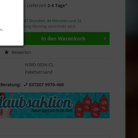
2 auf Lager
- Lieferzeit
2-4 Tage
*
innerhalb von
47 Stunden, 44 Minuten und 23
mit die Bestellung Montag verschickt wird.
rn.
In den
Warenkorb
Bewerten
N380-0034-CL
Paketversand
 Beratung:
037207 9970-400