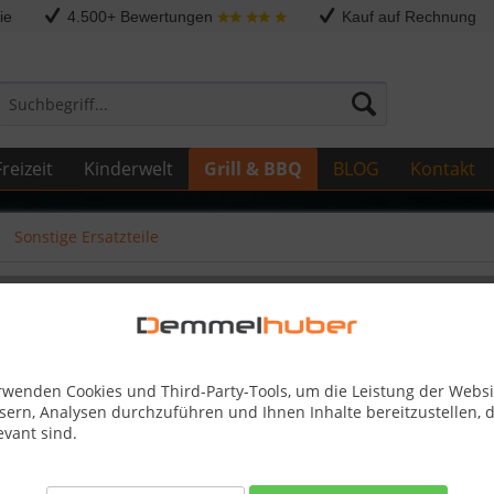
ie
4.500+ Bewertungen
Kauf auf Rechnung
reizeit
Kinderwelt
Grill & BBQ
BLOG
Kontakt
Sonstige Ersatzteile
NET SM #N380-0034-CL
rwenden Cookies und Third-Party-Tools, um die Leistung der Websi
sern, Analysen durchzuführen und Ihnen Inhalte bereitzustellen, d
12,95 
evant sind.
inkl. MwSt.
zzg
Best-Preis-