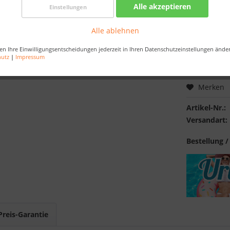
Alle akzeptieren
Einstellungen
Nur noch 
Alle ablehnen
Bestellen Sie 
Sekunden
, da
en Ihre Einwilligungsentscheidungen jederzeit in Ihren Datenschutzeinstellungen ände
hutz
|
Impressum
Merken
Artikel-Nr.:
Versandart:
Bestellung /
Preis-Garantie