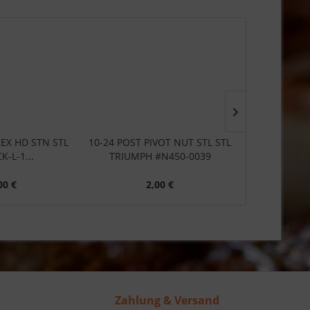
 HEX HD STN STL
10-24 POST PIVOT NUT STL STL
10-24 X 3/
K-L-1...
TRIUMPH #N450-0039
STN STL 
00 €
2,00 €
1
Zahlung & Versand