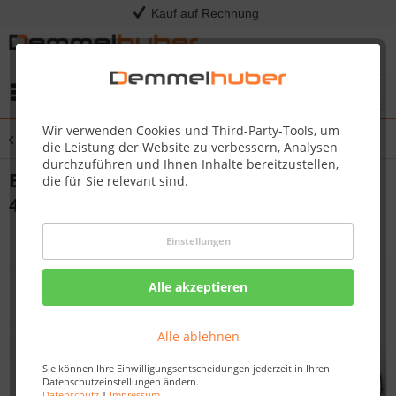
Kauf auf Rechnung
Menü
Wir verwenden Cookies und Third-Party-Tools, um
Übersicht
Grillroste
die Leistung der Website zu verbessern, Analysen
durchzuführen und Ihnen Inhalte bereitzustellen,
Edelstahl Roste BIG44 Built-in 700 Series
die für Sie relevant sind.
44"
Einstellungen
Alle akzeptieren
Alle ablehnen
Sie können Ihre Einwilligungsentscheidungen jederzeit in Ihren
Datenschutzeinstellungen ändern.
Datenschutz
|
Impressum