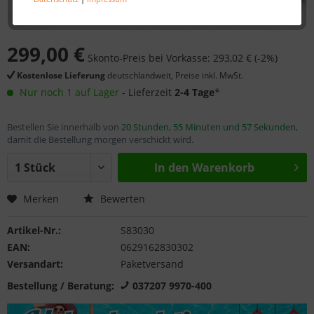
299,00 €
Skonto-Preis bei Vorkasse: 293,02 € (-2%)
Kostenlose Lieferung
deutschlandweit, Preise inkl. MwSt.
Nur noch 1 auf Lager
- Lieferzeit
2-4 Tage
*
Bestellen Sie innerhalb von
20 Stunden, 55 Minuten und 57 Sekunden
,
damit die Bestellung morgen verschickt wird.
In den
Warenkorb
Merken
Bewerten
Artikel-Nr.:
S83030
EAN:
0629162830302
Versandart:
Paketversand
Bestellung / Beratung:
037207 9970-400