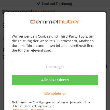
Kauf auf Rechnung
Menü
Wir verwenden Cookies und Third-Party-Tools, um
Übersicht
Sonstige Ersatzteile
die Leistung der Website zu verbessern, Analysen
durchzuführen und Ihnen Inhalte bereitzustellen,
RB ELECTRODE COVER 605/730 #N080-
die für Sie relevant sind.
0206-M05
Einstellungen
Alle akzeptieren
Alle ablehnen
Sie können Ihre Einwilligungsentscheidungen jederzeit in Ihren
Datenschutzeinstellungen ändern.
Datenschutz
|
Impressum