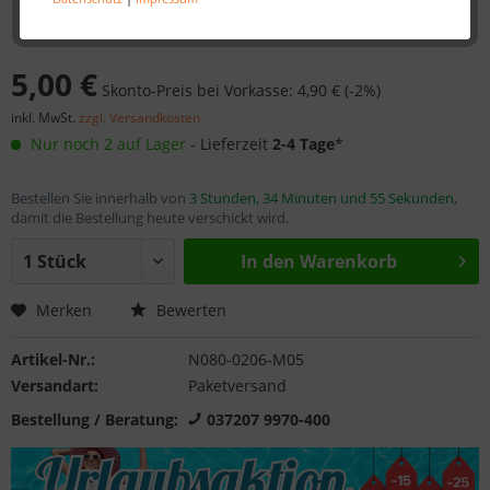
5,00 €
Skonto-Preis bei Vorkasse: 4,90 € (-2%)
inkl. MwSt.
zzgl. Versandkosten
Nur noch 2 auf Lager
- Lieferzeit
2-4 Tage
*
Bestellen Sie innerhalb von
3 Stunden, 34 Minuten und 55 Sekunden
,
damit die Bestellung heute verschickt wird.
In den
Warenkorb
Merken
Bewerten
Artikel-Nr.:
N080-0206-M05
Versandart:
Paketversand
Bestellung / Beratung:
037207 9970-400