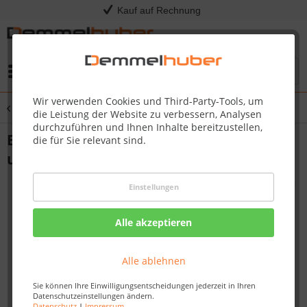
Kauf auf Rechnung
Menü
Wir verwenden Cookies und Third-Party-Tools, um
Übersicht
Grillroste
die Leistung der Website zu verbessern, Analysen
durchzuführen und Ihnen Inhalte bereitzustellen,
Edelstahl Grillrost 2-teilig für Rogue®
die für Sie relevant sind.
und Freestyle 425
Einstellungen
Alle akzeptieren
Alle ablehnen
Sie können Ihre Einwilligungsentscheidungen jederzeit in Ihren
Datenschutzeinstellungen ändern.
Datenschutz
|
Impressum