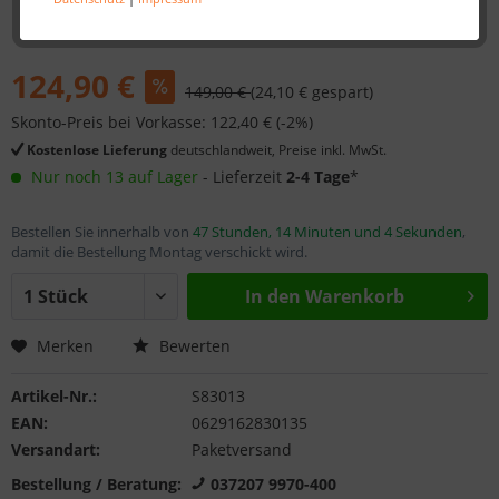
124,90 €
149,00 €
(24,10 € gespart)
Skonto-Preis bei Vorkasse: 122,40 € (-2%)
Kostenlose Lieferung
deutschlandweit, Preise inkl. MwSt.
Nur noch 13 auf Lager
- Lieferzeit
2-4 Tage
*
Bestellen Sie innerhalb von
47 Stunden, 14 Minuten und 4 Sekunden
,
damit die Bestellung Montag verschickt wird.
In den
Warenkorb
Merken
Bewerten
Artikel-Nr.:
S83013
EAN:
0629162830135
Versandart:
Paketversand
Bestellung / Beratung:
037207 9970-400