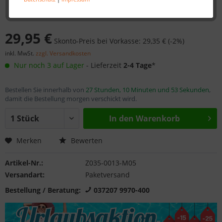
29,95 €
Skonto-Preis bei Vorkasse: 29,35 € (-2%)
inkl. MwSt.
zzgl. Versandkosten
Nur noch 3 auf Lager
- Lieferzeit
2-4 Tage
*
Bestellen Sie innerhalb von
27 Stunden, 10 Minuten und 53 Sekunden
,
damit die Bestellung morgen verschickt wird.
In den
Warenkorb
Merken
Bewerten
Artikel-Nr.:
Z035-0013-M05
Versandart:
Paketversand
Bestellung / Beratung:
037207 9970-400