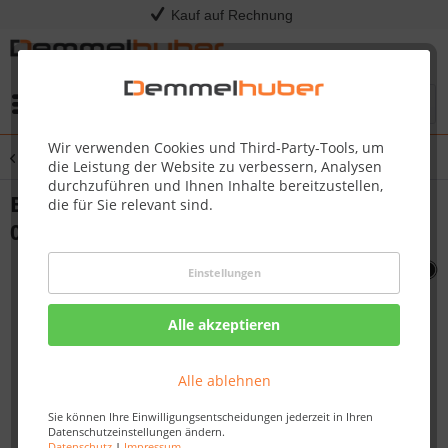
Kauf auf Rechnung
Menü
Wir verwenden Cookies und Third-Party-Tools, um
Übersicht
Sonstige Ersatzteile
die Leistung der Website zu verbessern, Analysen
durchzuführen und Ihnen Inhalte bereitzustellen,
BASE INSERT RIGHT TRIUMPH #Z035-
die für Sie relevant sind.
0013-M05
Einstellungen
Alle akzeptieren
Alle ablehnen
Sie können Ihre Einwilligungsentscheidungen jederzeit in Ihren
Datenschutzeinstellungen ändern.
Datenschutz
|
Impressum