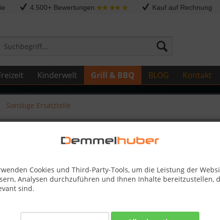
ie
4.500+ Bewertungen
Kauf auf Rechnung
reizeit
Kinderwelt
Grill & BBQ
BLOG
Kontakt
Sonstige Ersatzteile
Z035-0008
rwenden Cookies und Third-Party-Tools, um die Leistung der Websi
sern, Analysen durchzuführen und Ihnen Inhalte bereitzustellen, d
14,95 
evant sind.
inkl. MwSt.
zzg
Best-Preis-