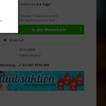
2 auf Lager
- Lieferzeit
2-4 Tage
*
innerhalb von
1 Stunde, 16 Minuten und 6
mit die Bestellung heute verschickt wird.
rn.
In den
Warenkorb
Bewerten
Z035-0008
Paketversand
 Beratung:
037207 9970-400