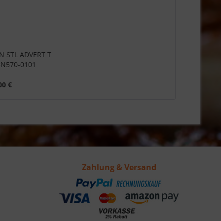
TN STL ADVERT T
N570-0101
00 €
Zahlung & Versand