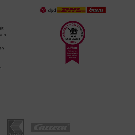
eit
 von
ten
n