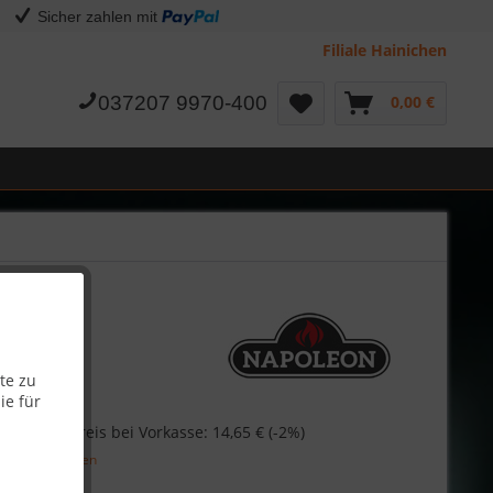
Sicher zahlen mit
Filiale Hainichen
037207 9970-400
0,00 €
te zu
ie für
€
Skonto-Preis bei Vorkasse: 14,65 € (-2%)
l. Versandkosten
Garantie