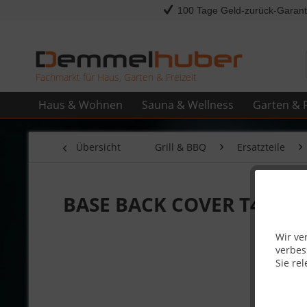
100 Tage Geld-zurück-Garant
Fachmarkt für Haus, Garten & Freizeit
Haus & Wohnen
Sauna & Wellness
Garten & F
Übersicht
Grill & BBQ
Ersatzteile
BASE BACK COVER T410 #
Wir ve
verbes
Sie rel