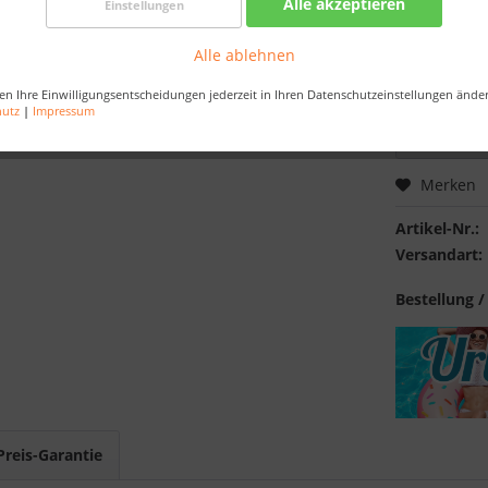
Alle akzeptieren
Einstellungen
Nur noch 
Alle ablehnen
Bestellen Sie 
Sekunden
, da
en Ihre Einwilligungsentscheidungen jederzeit in Ihren Datenschutzeinstellungen ände
hutz
|
Impressum
Merken
Artikel-Nr.:
Versandart:
Bestellung /
Preis-Garantie